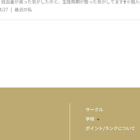
経血量が減った気がしたのと、生理周期が整った気がしてます❣️※個人
4/27
|
最近の私
サークル
学校
ポイント/ランクについて