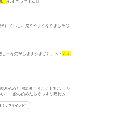
ルナ
もすごいですね🐰
えにくいし、減りやすくなりました😆
し〰️な気がします💦まさに、今…
ルナ
飲み始めたお客様にお会いすると、｢か
い！｣｢飲み始めたらぐっすり眠れる！
ind（リラマインド）