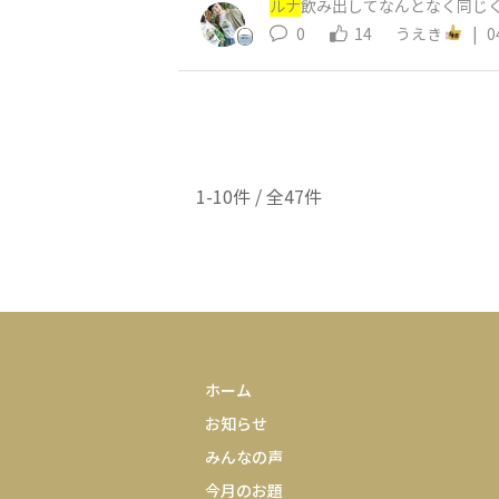
ルナ
飲み出してなんとなく同じく
0
14
うえき
|
0
1-10件 / 全47件
ホーム
お知らせ
みんなの声
今月のお題