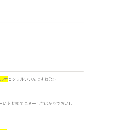
；
ルナ
とクリルいいんですね🥰✨
さーい♪ 初めて見る干し芋ばかりでおいし