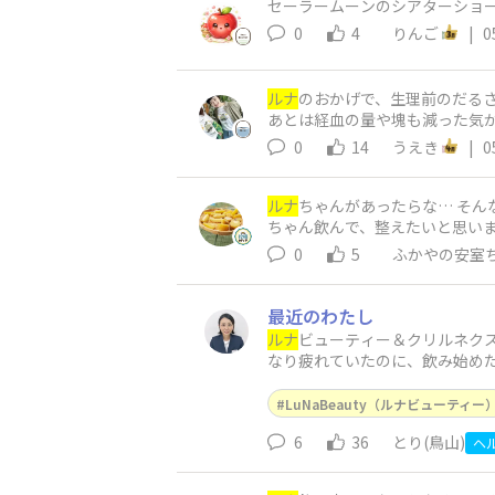
セーラームーンのシアターショー
0
4
りんご
|
0
ルナ
のおかげで、生理前のだるさ
あとは経血の量や塊も減った気がし
0
14
うえき
|
0
ルナ
ちゃんがあったらな… そん
ちゃん飲んで、整えたいと思いま
0
5
ふかやの安室
最近のわたし
ルナ
ビューティー＆クリルネクス
なり疲れていたのに、飲み始め
飲み忘れた日は睡眠が違った｣(
LuNaBeauty（ルナビューティー
6
36
とり(鳥山)
ヘ