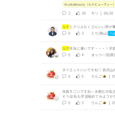
LuNaBeauty（ルナビューティー
2
39
キリ
|
06/30
ルナ
とクリルたくさんいい声が集
0
3
とり(鳥山)
ヘ
ルナ
本当に凄いです・・・！手
0
4
まっつー(松原)
ダイエットいいですね♡ 具沢山
0
5
りんご
|
0
役員すごいですね✨ 水飲むの私
そう🤤 私も芋活始めてみようかな
0
3
りんご
|
0