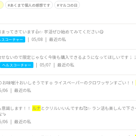
）
あくまで個人の感想です
マルコの日
まってきています👍✨ 芋活ぜひ始めてみてください😋
|
05/08
|
最近の私
ルスコーチャー
放せないので限定じゃなく今後も購入できるようになってほしいです；
|
05/07
|
最近の私
ヘルスコーチャー
のお味噌汁おいしそうです☺ ライスペーパーのクロワッサンすごい！！
5/06
|
最近の私
も意識します！！
ルナ
とクリルいいんですね🥰✨ ラン活も楽しんで下
🍠
5/06
|
最近の私