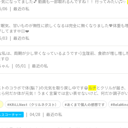
気になってました💕 動画も一部取れるんですね！！ 行ってみたい♫✨
5/06
|
最近の私
眠気、甘いものが無性に欲しくなるは完全に無くなりました💖体重も増
てます🫶🏻❤️
5/03
|
最近の私
な私は、周期が少し早くなっているようです💨生理前、食欲が増し増し増
す😌
ちゃん
|
05/01
|
最近の私
トのコラボで体(脳？)の元気を取り戻し中です😁
ルナ
とクリルが届き、
たら何だか体が元気！うまく言葉では言い表せないけど、何だか調子がい
※あくま
）
KRiLLNext（クリルネクスト）
あくまで個人の感想です
RelaM
|
04/28
|
最近の私
ルスコーチャー