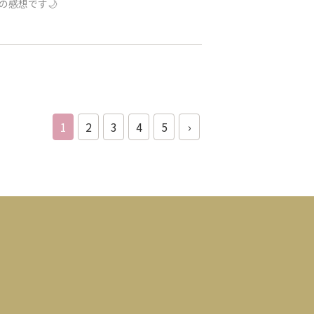
の感想です🌙
1
2
3
4
5
›