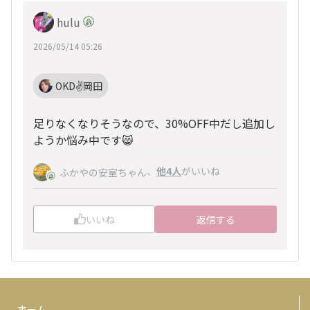
hulu
2026/05/14 05:26
OKD✌️岡田
足りなくなりそうなので、30%OFF中だし追加し
ようか悩み中です😸
、
他4人
がいいね
ふかやの安室ちゃん
いいね
返信する
ホーム