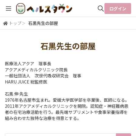
ログイン
トップ
＞
石黒先生の部屋
全体検索
石黒先生の部屋
検索
医療法人アクア 理事長
アクアメディカルクリニック院長
一般社団法人 次世代吸収研究会 理事
HARU JUiCE 総監修医
石黒 伸 先生
1976年名古屋市生まれ。愛媛大学医学部を卒業後、医師になる。
2011年アクアメディカルクリニックを開院。認知症・神経難病患
者の在宅治療活動を行う。最先端サプリメントや食事栄養指導を
組み合わせた独特な治療を得意とする。