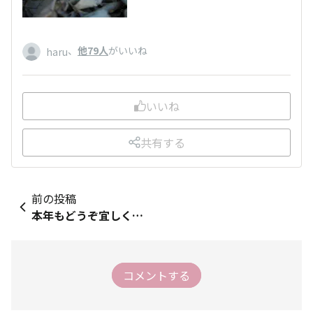
、
他79人
がいいね
haru
いいね
共有する
前の投稿
本年もどうぞ宜しくお願いします！
コメントする