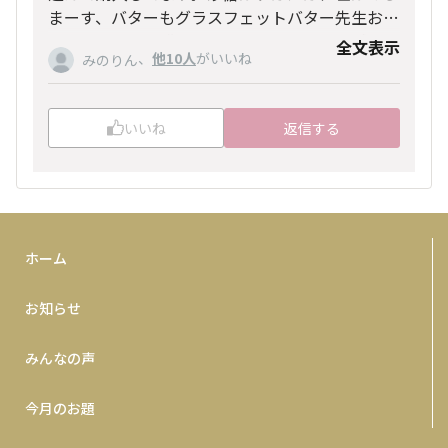
まーす、バターもグラスフェットバター先生おす
すめのサイトで購入。教えてもらった物は試して
全文表示
、
他10人
がいいね
みのりん
ます。即席味噌汁も先生が使ってるって言ってた
のを買いました。全て自分の為ですもんね。やっ
てる事で子供達の意識も変わってきました。
いいね
返信する
またオススメ教えてください。
ホーム
お知らせ
みんなの声
今月のお題