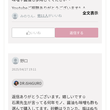
Youtubeご視聴ありがとうございます^_^
全文表示
、
他11人
がいいね
みのりん
いいね
返信する
野口
2025/04/27 19:11
DR.iSHiGURO
返信ありがとうございます。嬉しいです☺️
石黒先生が言ってる何年モノ、醤油も味噌も酢も
選んで購入してます。砂糖はラカンカ、塩はぬち