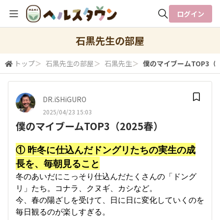
ログイン
全体検索
石黒先生の部屋
トップ
＞
石黒先生の部屋
＞
石黒先生
＞
僕のマイブームTOP3（2
検索
DR.iSHiGURO
2025/04/23 15:03
僕のマイブームTOP3（2025春）
① 昨冬に仕込んだドングリたちの実生の成
長を、毎朝見ること
冬のあいだにこっそり仕込んだたくさんの「ドング
リ」たち。コナラ、クヌギ、カシなど。
今、春の陽ざしを受けて、日に日に変化していくのを
毎日観るのが楽しすぎる。