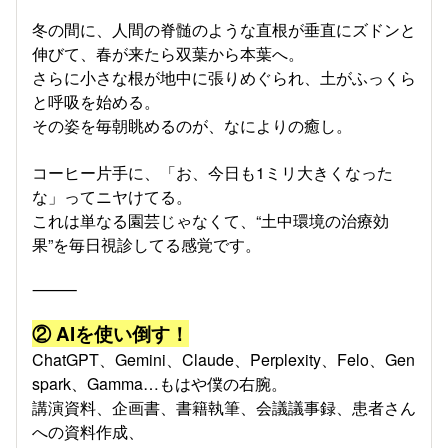
冬の間に、人間の脊髄のような直根が垂直にズドンと
伸びて、春が来たら双葉から本葉へ。
さらに小さな根が地中に張りめぐられ、土がふっくら
と呼吸を始める。
その姿を毎朝眺めるのが、なによりの癒し。
コーヒー片手に、「お、今日も1ミリ大きくなった
な」ってニヤけてる。
これは単なる園芸じゃなくて、“土中環境の治療効
果”を毎日視診してる感覚です。
⸻
② AIを使い倒す！
ChatGPT、Gemini、Claude、Perplexity、Felo、Gen
spark、Gamma…もはや僕の右腕。
講演資料、企画書、書籍執筆、会議議事録、患者さん
への資料作成、