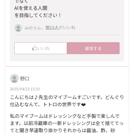
でなく
AIを使える人間
を目指してください！
、
他13人
がいいね
みのりん
いいね
返信する
野口
2025/04/23 15:33
こんにちは♪先生のマイブームすごいです。どんぐり
仕込むなんて、トトロの世界です❤️
私のマイブームはドレッシングなど手製で楽しんで
ます。以前冷蔵庫の一新ドレッシングは全て捨ててっ
てと聞き早速取り掛かりそれからは醤油、酢、砂