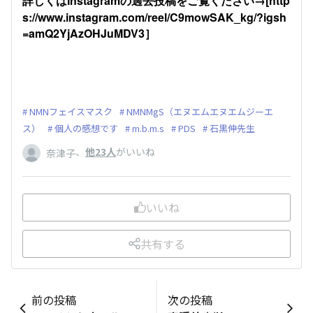
詳しくはInstagramの過去投稿をご覧ください→[http
s://www.instagram.com/reel/C9mowSAK_kg/?igsh
=amQ2YjAzOHJuMDV3］
NMNフェイスマスク
NMNMgS（エヌエムエヌエムジーエ
ス）
個人の感想です
m.b.m.s
PDS
石黒伸先生
、
他23人
がいいね
奈津子
いいね
共有する
前の投稿
次の投稿