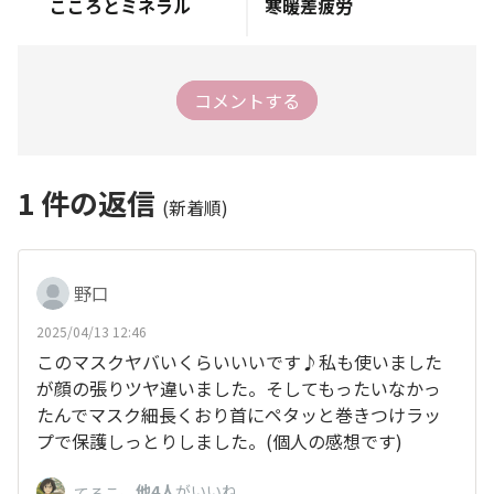
こころとミネラル
寒暖差疲労
コメントする
1
件の返信
(新着順)
野口
2025/04/13 12:46
このマスクヤバいくらいいいです♪私も使いました
が顔の張りツヤ違いました。そしてもったいなかっ
たんでマスク細長くおり首にペタッと巻きつけラッ
プで保護しっとりしました。(個人の感想です)
、
他4人
がいいね
てるこ