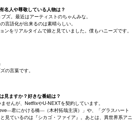
きな有名人や尊敬している人物は？
ジョブズ。最近はアーティストのちゃんみな。
けの言語化が出来るのは素晴らしい。
ションをリアルタイムで娘と見ていました。僕もハニーズです。
t」
ブズの言葉です。
番組は見ますか？好きな番組は？
ませんが、NetflixやU-NEXTを契約しています。
lieve―君にかける橋―（木村拓哉主演）」や、「グラスハー
っと見ているのは『シカゴ・ファイア』。あとは、異世界系ア