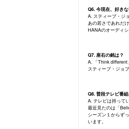
Q6. 今現在、好
A. スティーブ・
あの若さであれだ
HANAのオーディ
Q7. 座右の銘は？
A. 「Think differen
スティーブ・ジョ
Q8. 普段テレビ
A. テレビは持ってい
最近見たのは「Be
シーズン１からず
います。