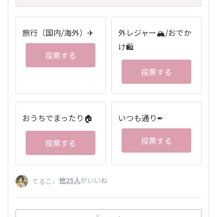
旅行（国内/海外）✈
外レジャー🏔/おでか
け🛍
投票する
投票する
おうちでまったり🏠
いつも通り✒
投票する
投票する
、
他25人
がいいね
てるこ