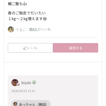
鯛ご飯も👍
春のご馳走でだいたい
１kg〜２kg増えます😅
、
他8人
がいいね
てるこ
いいね
返信する
hisshi
2026/04/25 23:31
あっちゃん（藤田）