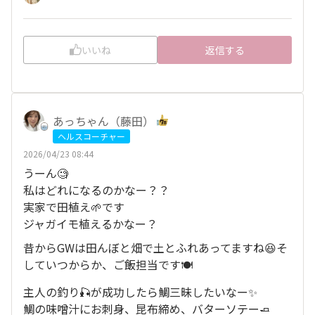
いいね
返信する
あっちゃん（藤田）
ヘルスコーチャー
2026/04/23 08:44
うーん🧐
私はどれになるのかなー？？
実家で田植え🌱です
ジャガイモ植えるかなー？
昔からGWは田んぼと畑で土とふれあってますね😆そ
していつからか、ご飯担当です🍽️
主人の釣り🎣が成功したら鯛三昧したいなー✨
鯛の味噌汁にお刺身、昆布締め、バターソテー🧈