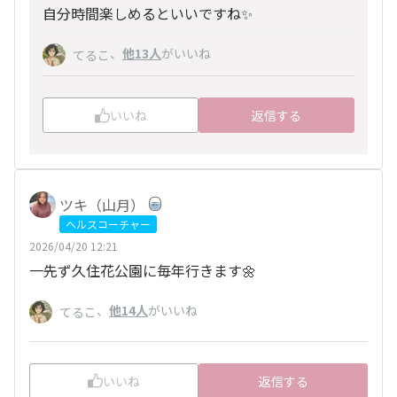
自分時間楽しめるといいですね✨️
、
他13人
がいいね
てるこ
いいね
返信する
ツキ（山月）
ヘルスコーチャー
2026/04/20 12:21
一先ず久住花公園に毎年行きます🌼
、
他14人
がいいね
てるこ
いいね
返信する