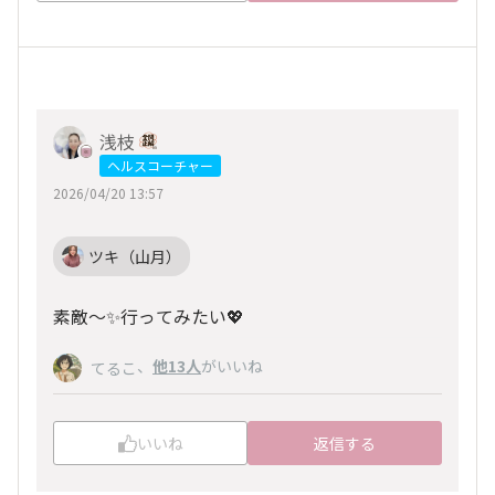
浅枝
ヘルスコーチャー
2026/04/20 13:57
ツキ（山月）
素敵〜✨️行ってみたい💖
、
他13人
がいいね
てるこ
いいね
返信する