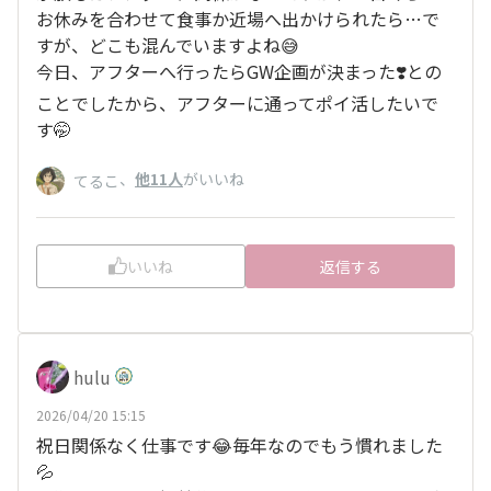
お休みを合わせて食事か近場へ出かけられたら…で
すが、どこも混んでいますよね😅
今日、アフターへ行ったらGW企画が決まった❣️との
ことでしたから、アフターに通ってポイ活したいで
す🤭
、
他11人
がいいね
てるこ
いいね
返信する
hulu
2026/04/20 15:15
祝日関係なく仕事です😂毎年なのでもう慣れました
💦