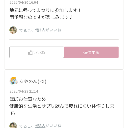
2026/04/30 16:04
地元に帰ってまつりに参加します！
雨予報なのですが楽しみます♪
、
他3人
がいいね
てるこ
いいね
返信する
あやのん( ᐛ )
2026/04/23 21:14
ほぼお仕事なため
健康的な生活とサプリ飲んで疲れにくい体作りしま
す。
、
他8人
がいいね
てるこ