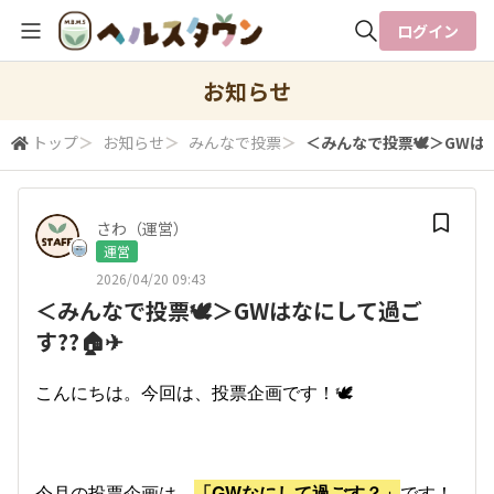
ログイン
全体検索
お知らせ
トップ
＞
お知らせ
＞
みんなで投票
＞
＜みんなで投票🕊＞GWはな
検索
さわ（運営）
運営
2026/04/20 09:43
＜みんなで投票🕊＞GWはなにして過ご
す??🏠✈
こんにちは。今回は、投票企画です！🕊
今月の投票企画は、
「GWなにして過ごす？」
です！