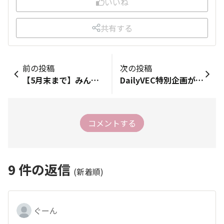
いいね
共有する
前の投稿
次の投稿
【5月末まで】みんなでコメント交流キャンペーン！🍀コメントするほどポイントアップ🌞
DailyVEC特別企画がスタート！GWアフター来店でDailyVEC2包がもらえます！
コメントする
9
件の返信
(新着順)
ぐーん