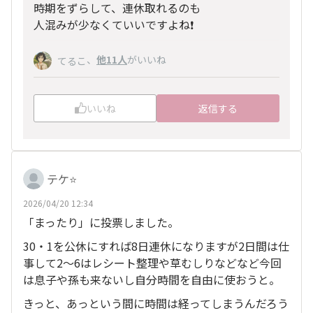
時期をずらして、連休取れるのも
人混みが少なくていいですよね❗️
、
他11人
がいいね
てるこ
いいね
返信する
テケ⭐️
2026/04/20 12:34
「まったり」に投票しました。
30・1を公休にすれば8日連休になりますが2日間は仕
事して2〜6はレシート整理や草むしりなどなど今回
は息子や孫も来ないし自分時間を自由に使おうと。
きっと、あっという間に時間は経ってしまうんだろう