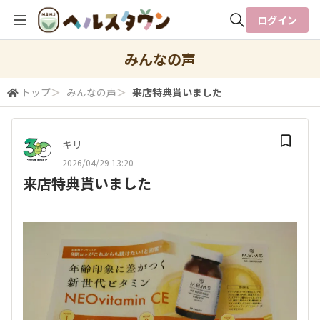
ログイン
全体検索
みんなの声
トップ
＞
みんなの声
＞
来店特典貰いました
検索
キリ
2026/04/29 13:20
来店特典貰いました