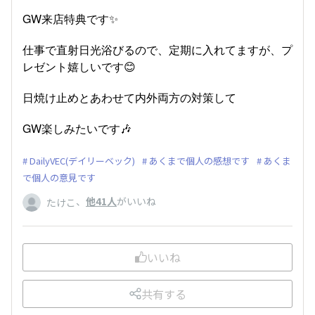
GW来店特典です✨️
仕事で直射日光浴びるので、定期に入れてますが、プ
レゼント嬉しいです😊
日焼け止めとあわせて内外両方の対策して
GW楽しみたいです🎶
DailyVEC(デイリーベック)
あくまで個人の感想です
あくま
で個人の意見です
、
他41人
がいいね
たけこ
いいね
共有する