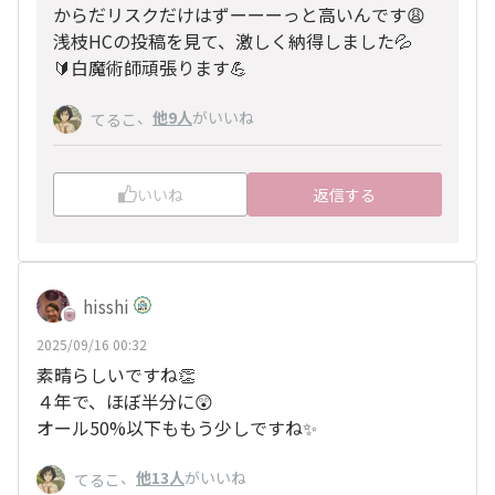
からだリスクだけはずーーーっと高いんです😩
浅枝HCの投稿を見て、激しく納得しました💦
🔰白魔術師頑張ります💪
、
他9人
がいいね
てるこ
いいね
返信する
hisshi
2025/09/16 00:32
素晴らしいですね👏
４年で、ほぼ半分に😲
オール50%以下ももう少しですね✨
、
他13人
がいいね
てるこ