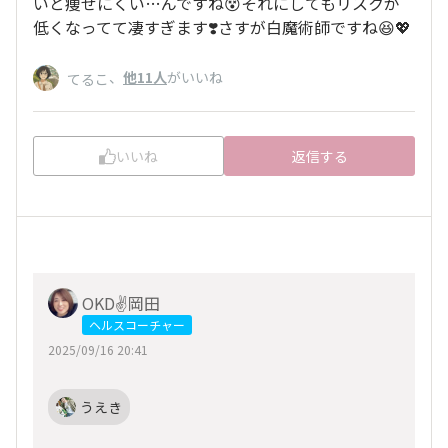
いと痩せにくい…んですね😵それにしてもリスクが
低くなってて凄すぎます❣️さすが白魔術師ですね😆💖
、
他11人
がいいね
てるこ
いいね
返信する
OKD✌️岡田
ヘルスコーチャー
2025/09/16 20:41
うえき