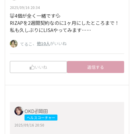
2025/09/16 20:34
🐷4個が全く一緒です💦
RIZAPを2週間契約なのに1ヶ月にしたところまで！
私も久しぶりにLISAやってみます……
、
他10人
がいいね
てるこ
いいね
返信する
OKD✌️岡田
ヘルスコーチャー
2025/09/16 20:50