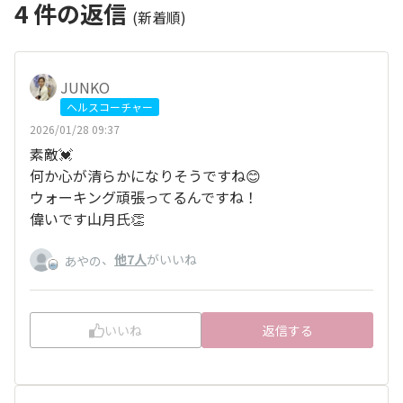
4
件の返信
(新着順)
JUNKO
ヘルスコーチャー
2026/01/28 09:37
素敵💓
何か心が清らかになりそうですね😊
ウォーキング頑張ってるんですね！
偉いです山月氏👏
、
他7人
がいいね
あやの
いいね
返信する