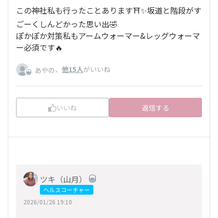
この神社私も行ったことあります⛩️✨坂道と階段がす
ごーくしんどかった思い出🤣
ぽかぽか対策私もアームウォーマー&レッグウォーマ
ー必須です🔥
、
他15人
がいいね
あやの
いいね
返信する
ツキ（山月）
ヘルスコーチャー
2026/01/26 19:10