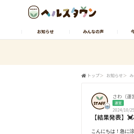
お知らせ
みんなの声
ヘルスコーチャーのひとりごと
石黒先
トップ
＞
お知らせ
＞
み
さわ（運
運営
2024/10/25
【結果発表】💓
こんにちは！急に