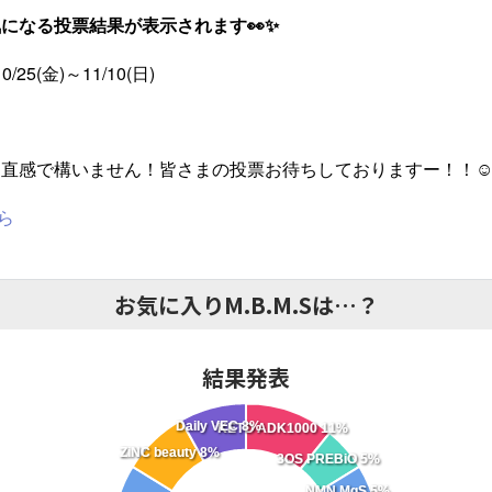
になる投票結果が表示されます👀✨
25(金)～11/10(日)
に直感で構いません！皆さまの投票お待ちしておりますー！！
ちら
お気に入りM.B.M.Sは…？
結果発表
Daily VEC 8%
KETO ADK1000 11%
ZiNC beauty 8%
3OS PREBiO 5%
NMN MgS 5%