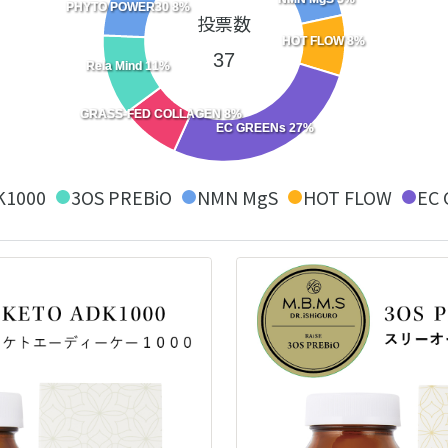
PHYTO POWER30 8%
投票数
HOT FLOW 8%
37
Rela Mind 11%
GRASS-FED COLLAGEN 8%
EC GREENs 27%
K1000
3OS PREBiO
NMN MgS
HOT FLOW
EC 