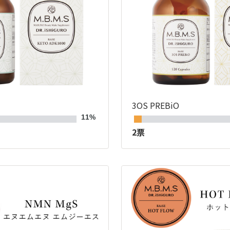
3OS PREBiO
11%
2票