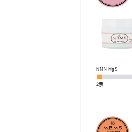
NMN MgS
2票