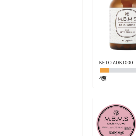
KETO ADK1000
4票