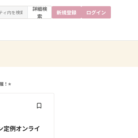
詳細検
新規登録
ログイン
索
催！⭐
ウン定例オンライ