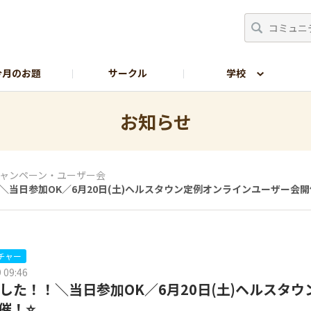
今月のお題
サークル
学校
生の部屋
サイトの使い方
お知らせ
ャンペーン・ユーザー会
＼当日参加OK／6月20日(土)ヘルスタウン定例オンラインユーザー会開
チャー
 09:46
ました！！＼当日参加OK／6月20日(土)ヘルスタ
催！⭐