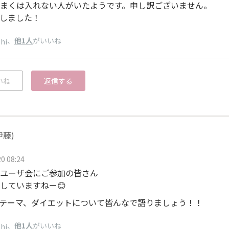
まくは入れない人がいたようです。申し訳ございません。
新しました！
、
他1人
がいいね
shi
いね
返信する
伊藤)
0 08:24
ユーザ会にご参加の皆さん
していますねー😊
のテーマ、ダイエットについて皆んなで語りましょう！！
、
他1人
がいいね
shi