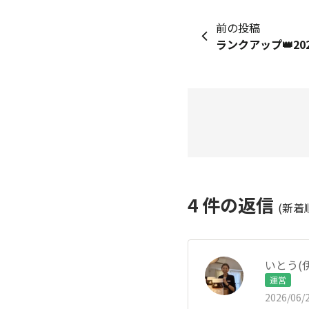
前の投稿
ランクアップ👑20
4
件の返信
(新着
いとう(
運営
2026/06/2