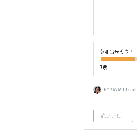
参加出来そう！
7票
KOBAYASHI⭐️(ab
いいね