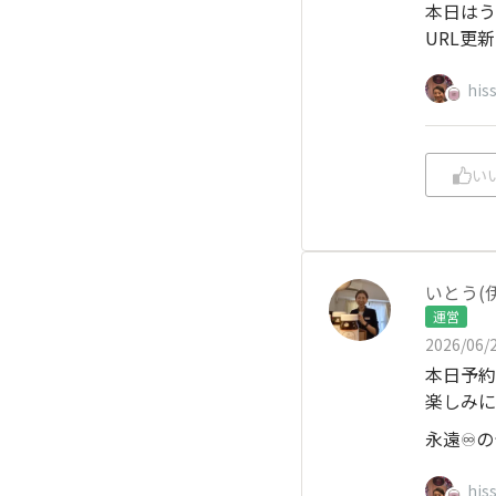
本日はう
URL更
his
い
いとう(
運営
2026/06/2
本日予約
楽しみに
永遠♾️
his