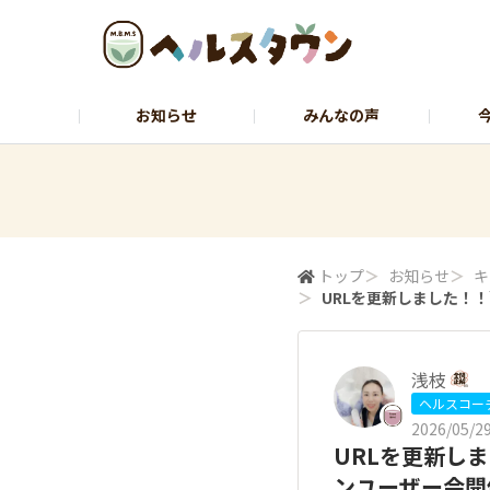
お知らせ
みんなの声
ヘルスコーチャーのひとりごと
石黒先
トップ
＞
お知らせ
＞
キ
＞
URLを更新しました！！
浅枝
ヘルスコー
2026/05/29
URLを更新し
ンユーザー会開