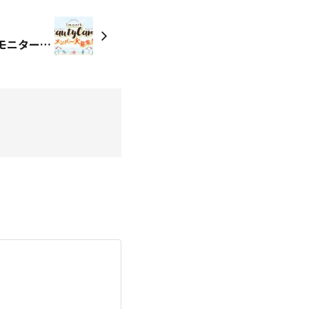
※募集終了※【14日まで／モニター参加者募集🔥】自分の美をトレーニングする1ヶ月キャンプ！🔥（Daily VECモニター募集）