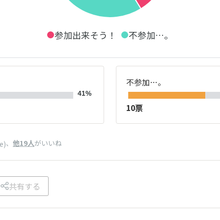
参加出来そう！
不参加…。
不参加…。
41%
10票
、
他19人
がいいね
e)
共有する