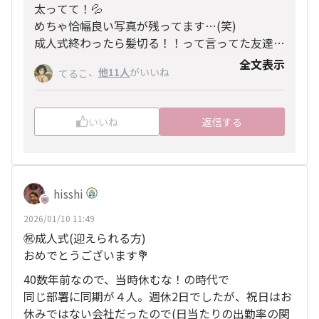
太ってて！💦
めちゃ恰幅良い写真が残ってます…(笑)
成人式終わったら髪切る！！って言ってた友達も
多かった思い出があります…🥰カトーさんのコメ
全文表示
、
他11人
がいいね
てるこ
ントで思い出しました💡
いいね
返信する
hisshi
2026/01/10 11:49
㊗️成人式(迎えられる方)
おめでとうございます💐
40数年前なので、当時休むな！の時代で
同じ部署に同期が４人。週休2日でしたが、祝日はお
休みではない会社だったので(日当たりの出勤率の関