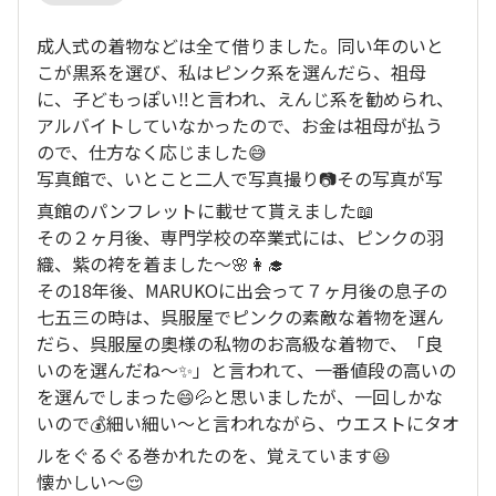
成人式の着物などは全て借りました。同い年のいと
こが黒系を選び、私はピンク系を選んだら、祖母
に、子どもっぽい‼️と言われ、えんじ系を勧められ、
アルバイトしていなかったので、お金は祖母が払う
ので、仕方なく応じました😅
写真館で、いとこと二人で写真撮り📷️その写真が写
真館のパンフレットに載せて貰えました📖
その２ヶ月後、専門学校の卒業式には、ピンクの羽
織、紫の袴を着ました～🌸👩‍🎓
その18年後、MARUKOに出会って７ヶ月後の息子の
七五三の時は、呉服屋でピンクの素敵な着物を選ん
だら、呉服屋の奧様の私物のお高級な着物で、「良
いのを選んだね～✨」と言われて、一番値段の高いの
を選んでしまった😄💦と思いましたが、一回しかな
いので💰️細い細い～と言われながら、ウエストにタオ
ルをぐるぐる巻かれたのを、覚えています😆
懐かしい～😌