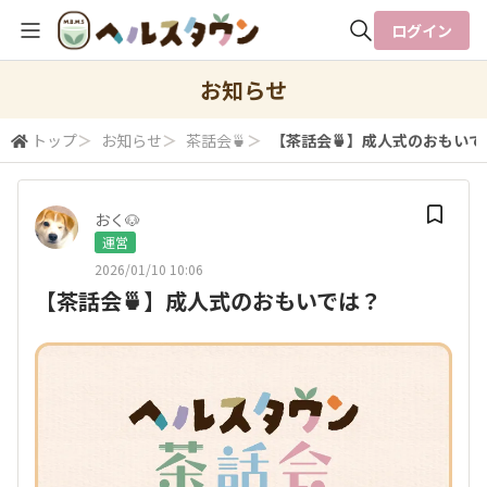
ログイン
全体検索
お知らせ
トップ
＞
お知らせ
＞
茶話会🍵
＞
【茶話会🍵】成人式のおもいで
検索
おく🐶
運営
2026/01/10 10:06
【茶話会🍵】成人式のおもいでは？