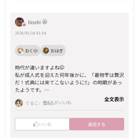
hisshi
2026/01/16 01:34
おく🐶
おはぎ
時代が違いますよね🤭
私が成人式を迎えた何年後かに、「着物👘は贅沢
だ！式典には来てこないように‼︎」の時期があっ
たようです。
その後、👘セット物も出回るようになったよう
全文表示
そうですね、墨流しのような地味な柄なので歳を
、
他6人
がいいね
てるこ
な…🤔
取ってからも着れると思いますが、よりお婆さん
になりそうです😅
いいね
返信する