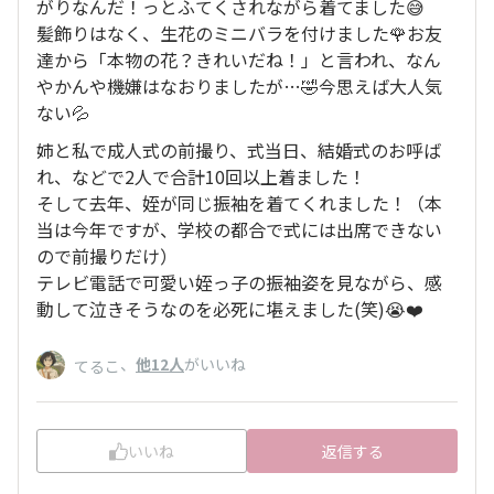
がりなんだ！っとふてくされながら着てました😅
髪飾りはなく、生花のミニバラを付けました🌹お友
達から「本物の花？きれいだね！」と言われ、なん
やかんや機嫌はなおりましたが…🤣今思えば大人気
ない💦
姉と私で成人式の前撮り、式当日、結婚式のお呼ば
れ、などで2人で合計10回以上着ました！
そして去年、姪が同じ振袖を着てくれました！（本
当は今年ですが、学校の都合で式には出席できない
ので前撮りだけ）
テレビ電話で可愛い姪っ子の振袖姿を見ながら、感
動して泣きそうなのを必死に堪えました(笑)😭❤️
、
他12人
がいいね
てるこ
いいね
返信する