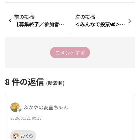
前の投稿
次の投稿
【募集終了／参加者募集🔥】美と健康の1ヶ月トレーニングキャンプ第二弾！🔥（SHiLA-Fitモニター募集）
＜みんなで投票🕊＞さむい冬のぽかぽか習慣おしえて！🛀🍲
コメントする
8
件の返信
(新着順)
ふかやの安室ちゃん
2026/01/21 09:18
おく🐶