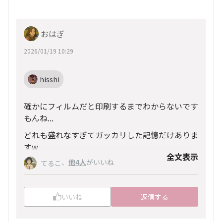
おはぎ
2026/01/19 10:29
hisshi
確かにフィルムだと印刷するまでわからないです
もんね...
どれも盛れなすぎてガッカリした記憶だけありま
すw
全文表示
祖母と父の部屋にだけ1枚ずつ飾ってありますw
、
他4人
がいいね
てるこ
いいね
返信する