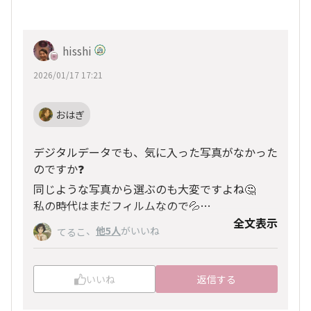
hisshi
2026/01/17 17:21
おはぎ
デジタルデータでも、気に入った写真がなかった
のですか❓
同じような写真から選ぶのも大変ですよね🤔
私の時代はまだフィルムなので💦
数撮らないし、修正されていました😅
全文表示
、
他5人
がいいね
てるこ
そこの写真館、評判が良いとのことでしたが、草
履はお店のだったしちょっと残念でした😔
いいね
返信する