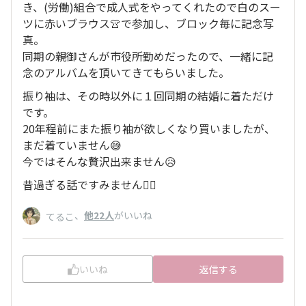
き、(労働)組合で成人式をやってくれたので白のスー
ツに赤いブラウス👚で参加し、ブロック毎に記念写
真。
同期の親御さんが市役所勤めだったので、一緒に記
念のアルバムを頂いてきてもらいました。
振り袖は、その時以外に１回同期の結婚に着ただけ
です。
20年程前にまた振り袖が欲しくなり買いましたが、
まだ着ていません😅
今ではそんな贅沢出来ません😥
昔過ぎる話ですみません🙇‍♀️
、
他22人
がいいね
てるこ
いいね
返信する