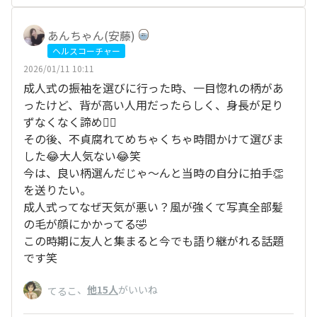
あんちゃん(安藤)
ヘルスコーチャー
2026/01/11 10:11
成人式の振袖を選びに行った時、一目惚れの柄があ
ったけど、背が高い人用だったらしく、身長が足り
ずなくなく諦め🤦‍♀️
その後、不貞腐れてめちゃくちゃ時間かけて選びま
した😂大人気ない😂笑
今は、良い柄選んだじゃ〜んと当時の自分に拍手👏
を送りたい。
成人式ってなぜ天気が悪い？風が強くて写真全部髪
の毛が顔にかかってる🤣
この時期に友人と集まると今でも語り継がれる話題
です笑
、
他15人
がいいね
てるこ