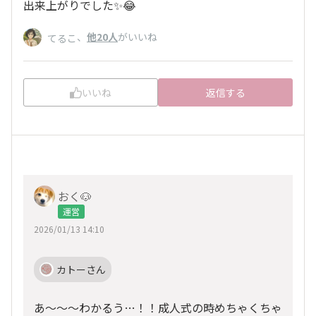
出来上がりでした✨😂
、
他20人
がいいね
てるこ
いいね
返信する
おく🐶
運営
2026/01/13 14:10
カトーさん
あ～～～わかるう…！！成人式の時めちゃくちゃ