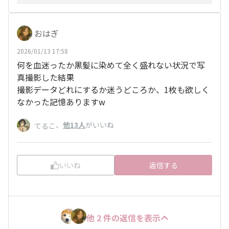
おはぎ
2026/01/13 17:58
何を血迷ったか黒髪に染めて全く盛れない状況で写
真撮影した結果
撮影データどれにするか迷うどころか、1枚も欲しく
なかった記憶ありますw
、
他13人
がいいね
てるこ
いいね
返信する
他 2 件の返信を表示