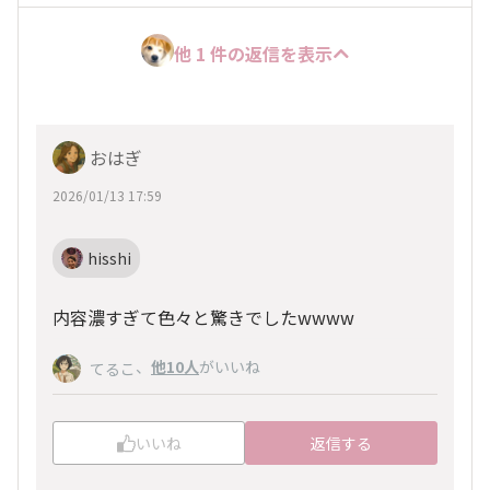
他 1 件の返信を表示
おはぎ
2026/01/13 17:59
hisshi
内容濃すぎて色々と驚きでしたwwww
、
他10人
がいいね
てるこ
いいね
返信する