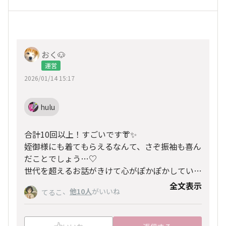
おく🐶
運営
2026/01/14 15:17
hulu
合計10回以上！すごいです👘✨
姪御様にも着てもらえるなんて、さぞ振袖も喜ん
だことでしょう…♡
世代を超えるお話がきけて心がぽかぽかしていま
す💐
全文表示
、
他10人
がいいね
てるこ