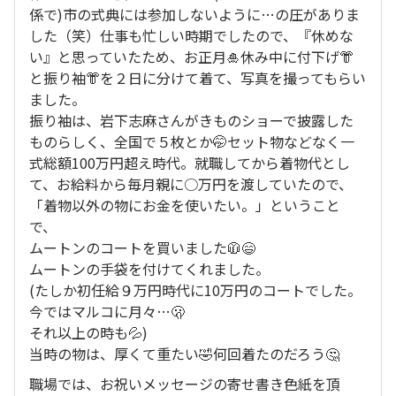
係で)市の式典には参加しないように…の圧がありま
した（笑）仕事も忙しい時期でしたので、『休めな
い』と思っていたため、お正月🎍休み中に付下げ👘
と振り袖👘を２日に分けて着て、写真を撮ってもらい
ました。
振り袖は、岩下志麻さんがきものショーで披露した
ものらしく、全国で５枚とか🤭セット物などなく一
式総額100万円超え時代。就職してから着物代とし
て、お給料から毎月親に○万円を渡していたので、
「着物以外の物にお金を使いたい。」ということ
で、
ムートンのコートを買いました🧥😄
ムートンの手袋を付けてくれました。
(たしか初任給９万円時代に10万円のコートでした。
今ではマルコに月々…🫢
それ以上の時も💦)
当時の物は、厚くて重たい🤣何回着たのだろう🤔
職場では、お祝いメッセージの寄せ書き色紙を頂