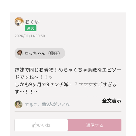
おく🐶
運営
2026/01/14 09:50
あっちゃん（藤田）
姉妹で同じお着物！めちゃくちゃ素敵なエピソー
ドですね～！！✨
しかも9ヶ月で9センチ減！？すすすすごすぎま
す…！！
HAPPYな思い出が聞けてとてもご機嫌になりま
全文表示
、
他9人
がいいね
てるこ
した🎶
いいね
返信する