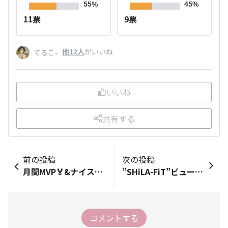
55%
45%
11票
9票
、
他12人
がいいね
てるこ
いいね
共有する
前の投稿
次の投稿
月間MVP🏅&ナイス投稿👍 2026年1月
”SHiLA-FiT”ビューティキャンプ３week！
コメントする