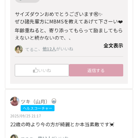
サイズダウンおめでとうございます㊗️✨
ぜひ諸先輩方にMBMSを教えてあげて下さーい❤️
年齢重ねると、寄り添ってもらって励ましてもら
えないと続かないので、、
全文表示
、
他12人
がいいね
てるこ
いいね
返信する
ツキ（山月）
ヘルスコーチャー
2025/09/25 21:17
22歳の時より今の方が綺麗とか本当素敵です💓
、
他12人
がいいね