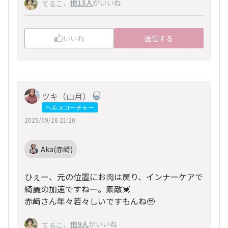
、
他13人
がいいね
てるこ
いいね
返信する
ツキ（山月）
ヘルスコーチャー
2025/09/26 21:20
Aka(赤﨑)
ひぇー、元の位置にお肉は戻り、インナーケアで
綺麗の加速ですねー。素敵💓
赤﨑さん年々若々しいですもんね🥹
、
他9人
がいいね
てるこ