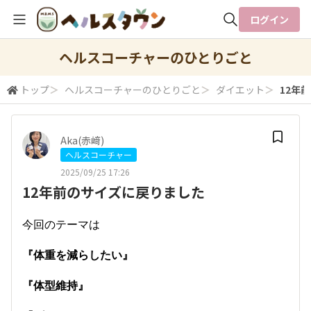
ログイン
全体検索
ヘルスコーチャーのひとりごと
トップ
＞
ヘルスコーチャーのひとりごと
＞
ダイエット
＞
12年
検索
Aka(赤﨑)
ヘルスコーチャー
2025/09/25 17:26
12年前のサイズに戻りました
今回のテーマは
『体重を減らしたい』
『体型維持』