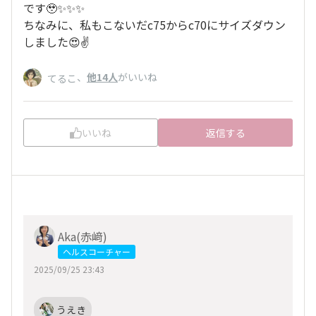
です🥹✨✨✨
ちなみに、私もこないだc75からc70にサイズダウン
しました😍✌️
、
他14人
がいいね
てるこ
いいね
返信する
Aka(赤﨑)
ヘルスコーチャー
2025/09/25 23:43
うえき