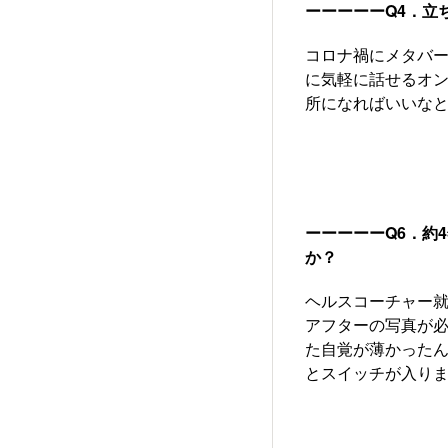
ーーーーーQ4．立
コロナ禍にメタバ
に気軽に話せるオ
所になればいいな
ーーーーーQ6．約
か？
ヘルスコーチャー
アフターの写真が
た自覚が薄かったん
とスイッチが入り