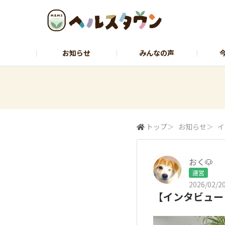
お知らせ
みんなの声
ヘルスコーチャーのひとりごと
石黒先
トップ
＞
お知らせ
＞
イ
おく🐶
運営
2026/02/20
【インタビュー 