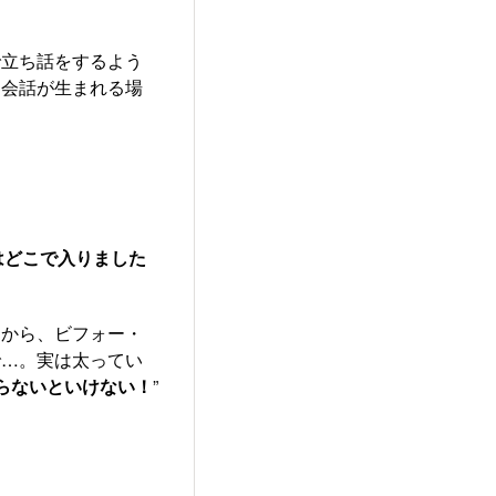
で立ち話をするよう
と会話が生まれる場
はどこで入りました
うから、ビフォー・
で…。実は太ってい
らないといけない！
”