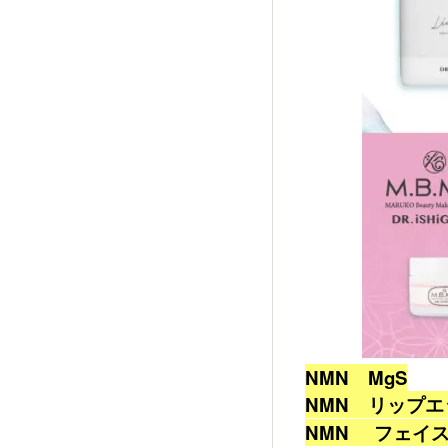
NMN MgS
NMN リップ
NMN フェイ