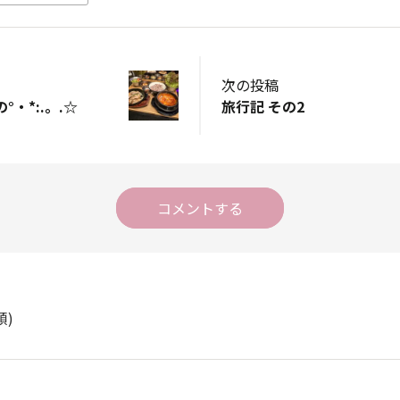
次の投稿
・*:.。.☆
旅行記 その2
コメントする
順)