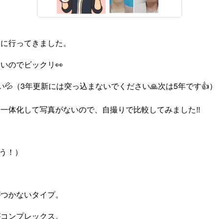
新に行ってきました。
いのでビックリ👀
💦（3年更新には突っ込まないでください🙏次は5年です👍️）
一体化して写真がないので、自撮りで比較してみました‼️
思う！）
がつかないタイプ。
がコンプレックス。