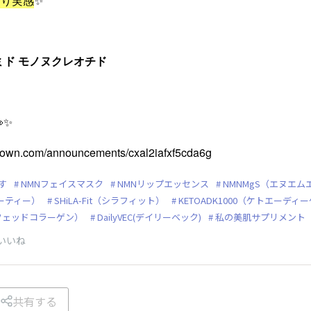
より実感
✨️
ミド モノヌクレオチド
✨️
htown.com/announcements/cxal2iafxf5cda6g
す
NMNフェイスマスク
NMNリップエッセンス
NMNMgS（エヌエ
ューティー）
SHiLA-Fit（シラフィット）
KETOADK1000（ケトエーディー
スフェッドコラーゲン）
DailyVEC(デイリーベック)
私の美肌サプリメント
いいね
共有する