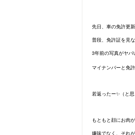
先日、車の免許更
普段、免許証を見な
3年前の写真がヤバい
マイナンバーと免許
若返ったー✨️（と
もともと顔にお肉
嫌味でなく、それ