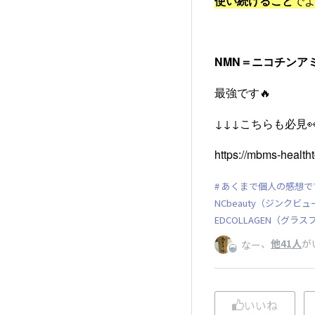
使い続けること
で
NMN＝ニコチンア
最強です🔥
↓↓↓こちらも必見👀
https://mbms-healt
あくまで個人の感想で
NCbeauty（ジンクビ
EDCOLLAGEN（グラ
、
他41人
が
なー
いいね