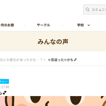
今月のお題
サークル
学校
生の部屋
サイトの使い方
みんなの声
なにか変化があったかも…？
＞
✨️若返った✨️かも💕
チャー
 17:45
も💕