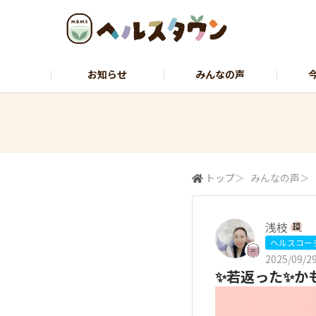
お知らせ
みんなの声
ヘルスコーチャーのひとりごと
石黒先
トップ
＞
みんなの声
＞
浅枝
ヘルスコー
2025/09/29
✨️若返った✨️か