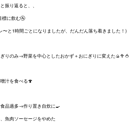
…と振り返ると、、
”目標に飲む🚰
イレ〜と1時間ごとになりましたが、だんだん落ち着きました！)
ぎりのみ→野菜を中心としたおかず＋おにぎりに変えた🍙🥦
噌汁を食べる🍄
食品過多→作り置き自炊に🍳
ム、魚肉ソーセージをやめた