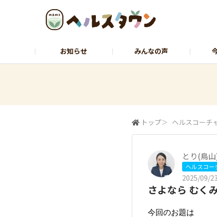
お知らせ
みんなの声
ヘルスコーチャーのひとりごと
石黒先
トップ
＞
ヘルスコーチ
とり(鳥山
ヘルスコー
2025/09/23
さよなら むく
今回のお題は