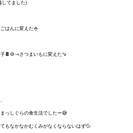
備してました)
ごはんに変えた🍚
🍫🍪→さつまいもに変えた🍠
、、
まっしぐらの食生活でしたー😅
てもなかなかむくみがなくならないはず💦