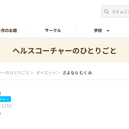
今月のお題
サークル
学校
生の部屋
サイトの使い方
ヘルスコーチャーのひとりごと
ャーのひとりごと
＞
ダイエット
＞
さよなら むくみ
)
チャー
 12:52
み