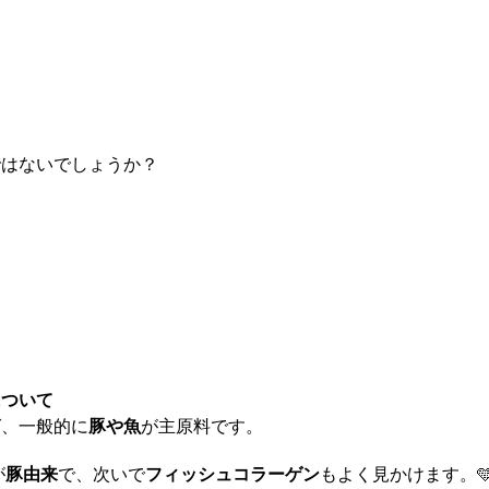
！
ではないでしょうか？
について
ば、一般的に
豚や魚
が主原料です。
が
豚由来
で、次いで
フィッシュコラーゲン
もよく見かけます。