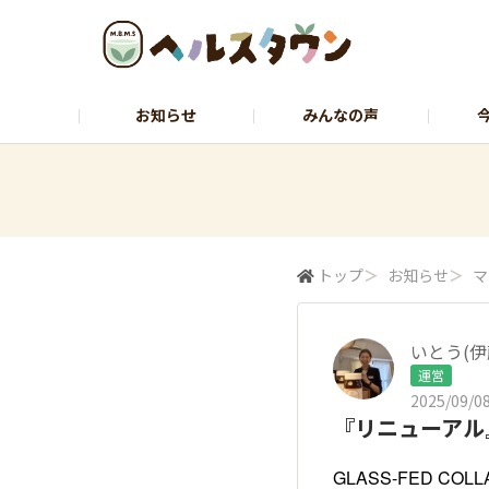
お知らせ
みんなの声
ヘルスコーチャーのひとりごと
石黒先
トップ
＞
お知らせ
＞
マ
いとう(伊
運営
2025/09/08
『リニューアル』G
GLASS-FED C