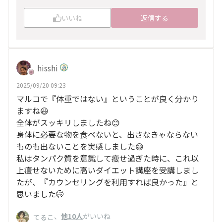
ヘルスコーチャーの皆さんとお話ししたりして
『私もそうかも！』
いいね
返信する
って気づくんです✨
うえきさんの投稿見て、私もやってみよう！って
今は、ヘルスタウン見て
ヘルスタウン日々楽しみにしてます✨
『私もー！！』ってなってます。
hisshi
2025/09/20 09:23
マルコで『体重ではない』ということが良く分かり
ますね😃
全体がスッキリしましたね😊
身体に必要な物を食べないと、出さなきゃならない
ものも出ないことを実感しました😅
私はタンパク質を意識して痩せ過ぎた時に、これ以
上痩せないために高いダイエット講座を受講しまし
たが、『カウンセリングを利用すれば良かった』と
思いました🤭
、
他10人
がいいね
てるこ