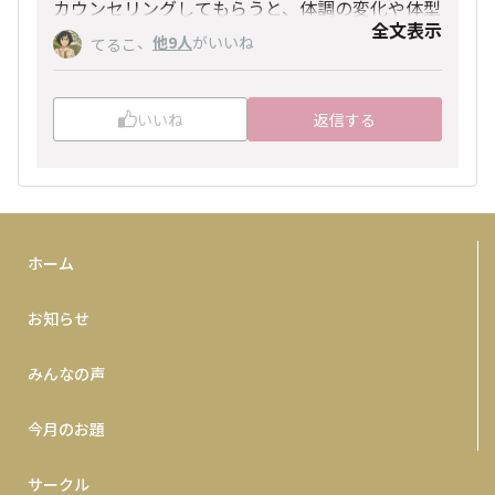
カウンセリングしてもらうと、体調の変化や体型
全文表示
の変化に気付けたり
、
他9人
がいいね
てるこ
次はこれに取り組んでみよう❣️って✨思えたりし
ていいですよね😆
いいね
返信する
ホーム
お知らせ
みんなの声
今月のお題
サークル