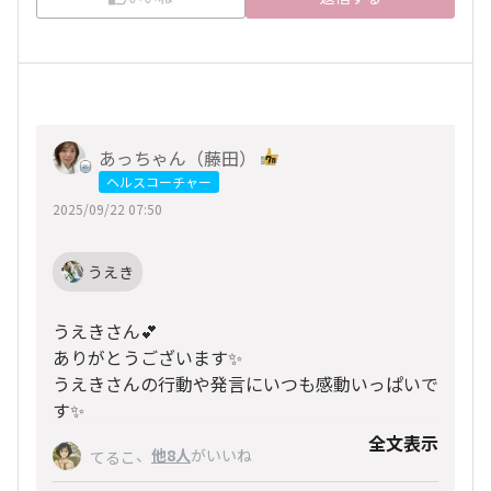
あっちゃん（藤田）
ヘルスコーチャー
2025/09/22 07:50
うえき
うえきさん💕
ありがとうございます✨
うえきさんの行動や発言にいつも感動いっぱいで
す✨
全文表示
私、自分の変化に鈍感で💦実はこの写真撮るまで
、
他8人
がいいね
てるこ
あまり解らなかったんです😅💦