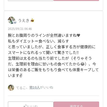
うえき
2025/09/21 06:46
腕とお腹周りのラインが全然違いますね💖
私もダイエット＝食べない、減らす
と思っていましたが、正しく食事する方が健康的に
スマートになれるって聞いて驚きでした‼️
生理前は太るのも当たり前でしたが（そりゃそう
だ、生理前を理由に甘いもの食べてたから😂）、今
は栄養のあるご飯をもりもり食べても体重キープして
います✌️
、
他10人
がいいね
てるこ
いいね
返信する