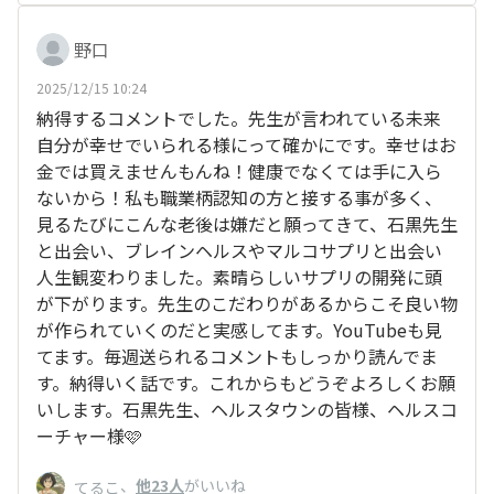
野口
2025/12/15 10:24
納得するコメントでした。先生が言われている未来
自分が幸せでいられる様にって確かにです。幸せはお
金では買えませんもんね！健康でなくては手に入ら
ないから！私も職業柄認知の方と接する事が多く、
見るたびにこんな老後は嫌だと願ってきて、石黒先生
と出会い、ブレインヘルスやマルコサプリと出会い
人生観変わりました。素晴らしいサプリの開発に頭
が下がります。先生のこだわりがあるからこそ良い物
が作られていくのだと実感してます。YouTubeも見
てます。毎週送られるコメントもしっかり読んでま
す。納得いく話です。これからもどうぞよろしくお願
いします。石黒先生、ヘルスタウンの皆様、ヘルスコ
ーチャー様🩷
、
他23人
がいいね
てるこ