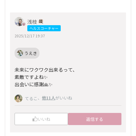
浅枝
ヘルスコーチャー
2025/12/17 19:37
うえき
未来にワクワク出来るって、
素敵ですよね✨️
出会いに感謝🙏✨
、
他11人
がいいね
てるこ
いいね
返信する