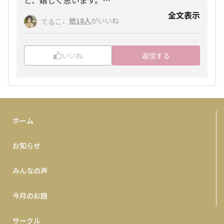
と、嬉しく思います。
出会いに感謝✨
全文表示
、
他18人
がいいね
てるこ
これからも、M.B.M.S・ヘルスタウンをどうぞよ
ろしくお願い致します💖
野口さん💖
いいね
返信する
ホーム
お知らせ
みんなの声
今月のお題
サークル