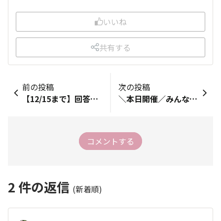
いいね
共有する
前の投稿
次の投稿
【12/15まで】回答者全員にポイントプレゼント🎁ユーザーアンケートのご協力依頼📝
＼本日開催／みんなでクリスマス・忘年会を乗り切ろう！🎅🎄🍴
コメントする
2
件の返信
(新着順)