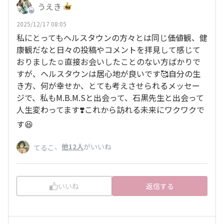
うえき
2025/12/17 08:05
私にとってもヘルスタウンの方々とは同じ価値観、健
康観だなと日々の投稿やコメントを拝見して感じて
おりました☺️直接お会いしたことのない方ばかりで
すが、ヘルスタウンは居心地が良いです🥰自分の生
き方、何が幸せか、とても考えさせられるメッセー
ジで、私もM.B.M.Sと出会って、石黒先生と出会って
人生変わってます❣️これから訪れる未来にワクワクで
す😆
、
他12人
がいいね
てるこ
いいね
返信する