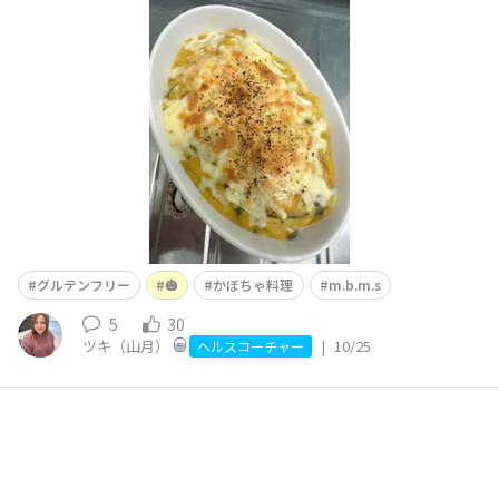
hbky9lyp10⬆️あいさんの投稿をみて絶対作って食べたぁ
ーいと作ってみました 私はホワイトソースのかぼちゃの
グラタンです 米粉と豆
グルテンフリー
🎃
かぼちゃ料理
m.b.m.s
5
30
ツキ（山月）
|
10/25
ヘルスコーチャー