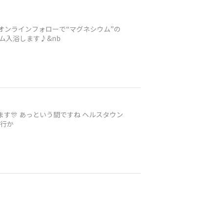
のオンラインフォローで“マグネシウム”の
ム入浴します♪&nb
す🎊 あっという間ですね ヘルスタウン
に行か