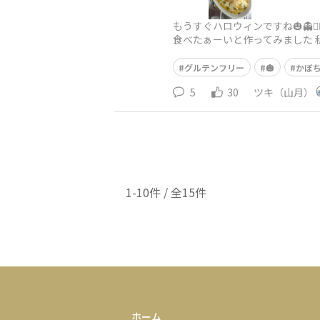
もうすぐハロウィンですね🎃👻🧟‍♀️ 
食べたぁーいと作ってみました 
グルテンフリー
🎃
かぼ
5
30
ツキ（山月）
1-10件 / 全15件
ホーム