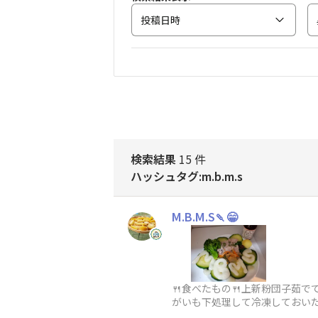
投稿日時
検索結果
15 件
ハッシュタグ:m.b.m.s
M.B.M.S🍡😁
🍴食べたもの🍴上新粉団子茹
がいも下処理して冷凍しておい
「M.B.M.S」団子を粘土遊びみ