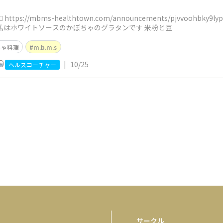
https://mbms-healthtown.com/announcements/pjvvoo
私はホワイトソースのかぼちゃのグラタンです 米粉と豆
ちゃ料理
m.b.m.s
|
10/25
ヘルスコーチャー
サークル