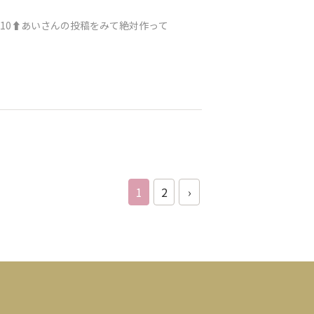
hbky9lyp10⬆️あいさんの投稿をみて絶対作って
1
2
›