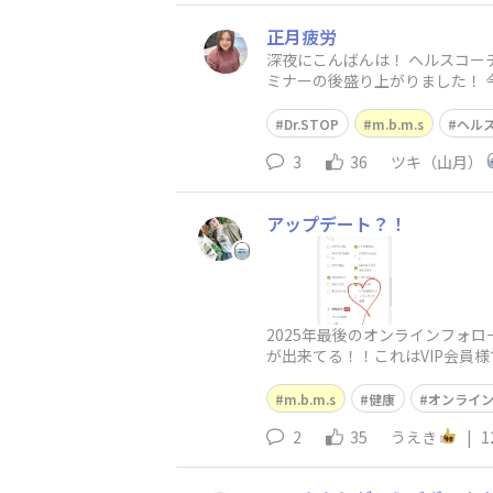
正月疲労
深夜にこんばんは！ ヘルスコーチ
ミナーの後盛り上がりました！ 今
Dr.STOP
m.b.m.s
ヘル
3
36
ツキ（山月）
アップデート？！
2025年最後のオンラインフォ
が出来てる！！これはVIP会員
つけてそれこそアップデ
m.b.m.s
健康
オンライ
2
35
うえき
|
1