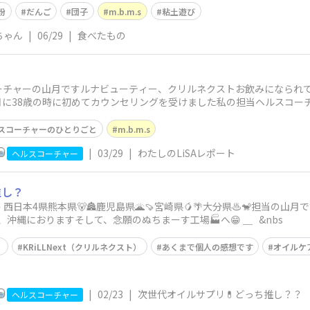
粉
だんご
団子
m.b.m.s
粘土遊び
ちゃん
|
06/29
|
食べたもの
ーチャーの山月ですルナビューティー、クリルネクストお飲みになられて
1年4月に38歳の時に初めてカウンセリングを受けました私の担当ヘルスコ
スコーチャーのひとりごと
m.b.m.s
|
03/29
|
わたしのLiSAレポート
ヘルスコーチャー
推し？
西日本4県熊本県🐻🏯鹿児島県🌋🍠宮崎県🥭🌴大分県♨️🐒担当の山
、沖縄におりますそして、念願のぬちまーす工場🏭へ😁 ＿ &nbs
）
KRiLLNext（クリルネクスト）
あくまで個人の感想です
オイルケ
|
02/23
|
次世代オイルサプリ💊どっち推し？？
ヘルスコーチャー