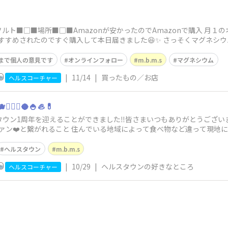
ソルト■□■場所■□■Amazonが安かったのでAmazonで購入 月１
おすすめされたのですぐ購入して本日届きました😆✨ さっそくマグネシウ
まで個人の意見です
オンラインフォロー
m.b.m.s
マグネシウム
|
11/14
|
買ったもの／お店
ヘルスコーチャー
‍♀️🥥🍚🦪💊
タウン1周年を迎えることができました‼︎皆さまいつもありがとうございま
Sファン❤️と繋がれること 住んでいる地域によって食べ物など違って現地
ヘルスタウン
m.b.m.s
|
10/29
|
ヘルスタウンの好きなところ
ヘルスコーチャー