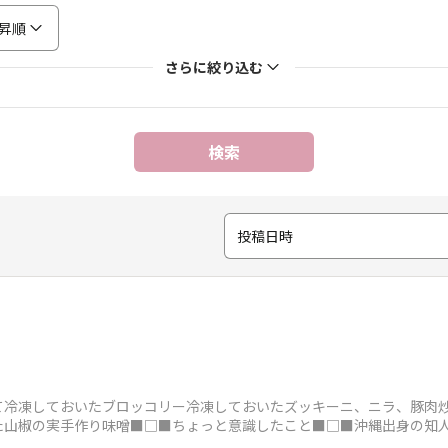
昇順
さらに絞り込む
検索
投稿日時
でて冷凍しておいたブロッコリー冷凍しておいたズッキーニ、ニラ、豚肉
た山椒の実手作り味噌■□■ちょっと意識したこと■□■沖縄出身の知
たいに楽しく