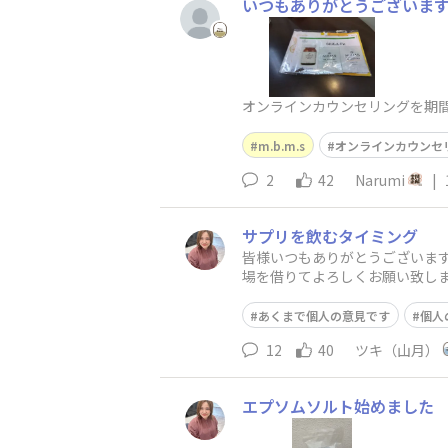
いつもありがとうございます!
オンラインカウンセリングを期間
m.b.m.s
オンラインカウンセ
2
42
Narumi
|
サプリを飲むタイミング
皆様いつもありがとうございます
場を借りてよろしくお願い致しま
あくまで個人の意見です
個人
12
40
ツキ（山月）
エプソムソルト始めました