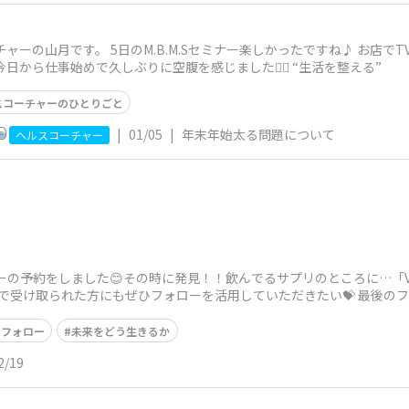
ャーの山月です。 5日のM.B.M.Sセミナー楽しかったですね♪ お店
日から仕事始めで久しぶりに空腹を感じました✌🏻 “生活を整える”
スコーチャーのひとりごと
|
01/05
|
年末年始太る問題について
ヘルスコーチャー
ローの予約をしました😊その時に発見！！飲んでるサプリのところに…「
様で受け取られた方にもぜひフォローを活用していただきたい💝 最後の
ンフォロー
未来をどう生きるか
2/19