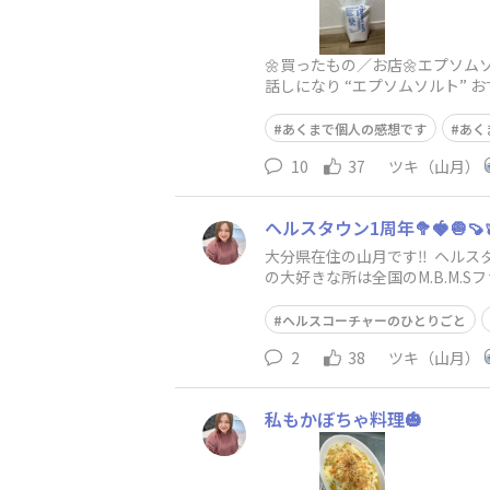
🌼買ったもの／お店🌼エプソム
話しになり “エプソムソルト” 
あくまで個人の感想です
あく
10
37
ツキ（山月）
ヘルスタウン1周年🥦🍓🧅🍠🫐🧘
大分県在住の山月です‼︎ ヘルス
の大好きな所は全国のM.B.M.
ヘルスコーチャーのひとりごと
2
38
ツキ（山月）
私もかぼちゃ料理🎃