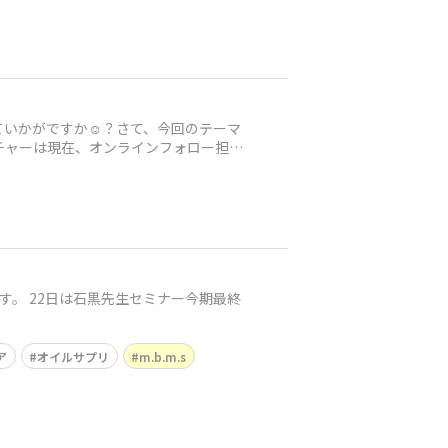
いかがですか☺️？さて、今回のテーマ
ーチャーは現在、オンラインフォロー担当
月です。 22日は石黒先生セミナー今期最終
ア
オイルサプリ
m.b.m.s