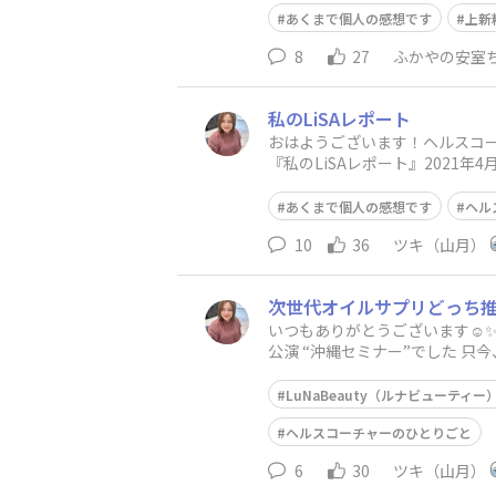
あくまで個人の感想です
上新
8
27
ふかやの安室
私のLiSAレポート
おはようございます！ヘルスコ
『私のLiSAレポート』202
の木下HCです😁正直...恥ずか
あくまで個人の感想です
ヘル
10
36
ツキ（山月）
次世代オイルサプリどっち
いつもありがとうございます☺️✨ 
公演 “沖縄セミナー”でした 只今
LuNaBeauty（ルナビューティー
ヘルスコーチャーのひとりごと
6
30
ツキ（山月）