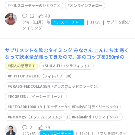
は『サプリの飲むタイミング』 私は毎月オンラインフォ
ヘルスコーチャーのひとりごと
オンラインフォロー
ローを受け
12
40
ツキ（山月）
|
11/29
|
サプリを飲む
ヘルスコーチャー
タイミング
サプリメントを飲むタイミング
みなさん こんにちは 寒く
なって飲水量が減ってきたので、家のコップを350mlのタ
ンブラーに替えたら、飲水量を取り戻せるようになってき
個人の感想です
SHiLA-Fit（シラフィット）
ました😋🥛 さて、今回のテーマは『サプリメントを飲む
タイミング』私がサプリメントを飲むタイミングは、基本
PHYTOPOWER30（フィトパワー30）
的には朝です☀️なぜなら、1番飲み忘れにく
GRASS-FEDCOLLAGEN（グラスフェッドコラーゲン）
ECGREENs（イーシーグリーン）
KETOADK1000（ケトエーディーケー1000）
DailyVEC(デイリーベック)
NMNMgS（エヌエムエヌエムジーエス）
RelaMind（リラマインド）
2
39
とり(鳥山)
|
11/21
|
サプリを飲むタイ
ヘルスコーチャー