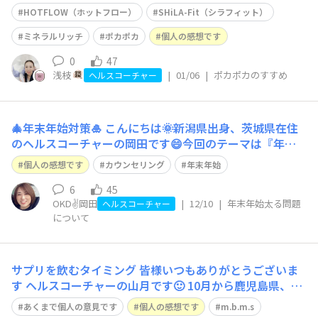
ます🐴 皆様、年末年始はいかがお過ごしでしたか？？前
HOTFLOW（ホットフロー）
SHiLA-Fit（シラフィット）
回までのテーマ、『年末年始太る問題』でしたが…結果、
太りました🤣なんと3kgも💦 いつもの年末年始より確実に
ミネラルリッチ
ポカポカ
個人の感想です
動いていたのに💦食べている量が
0
47
浅枝
|
01/06
|
ポカポカのすすめ
ヘルスコーチャー
🎄年末年始対策🎍
こんにちは🌞新潟県出身、茨城県在住
のヘルスコーチャーの岡田です😄今回のテーマは『年末
年始太る問題について』🐷今年はヘルスコーチャーになっ
個人の感想です
カウンセリング
年末年始
ての初めての年末年始🔰実は今まで特に対策を考えたこと
がなく…私は12月が誕生日なので、12月は自分に甘くな
6
45
OKD✌️岡田
|
12/10
|
年末年始太る問題
り食べたいものを好きなように食べておりました🍜🍟🍫新
ヘルスコーチャー
について
潟にい
サプリを飲むタイミング
皆様いつもありがとうございま
す ヘルスコーチャーの山月です🙂 10月から鹿児島県、熊
本県、宮崎県、大分県の担当地域になりました。 この場
あくまで個人の意見です
個人の感想です
m.b.m.s
を借りてよろしくお願い致します。 さて、今回のテーマ