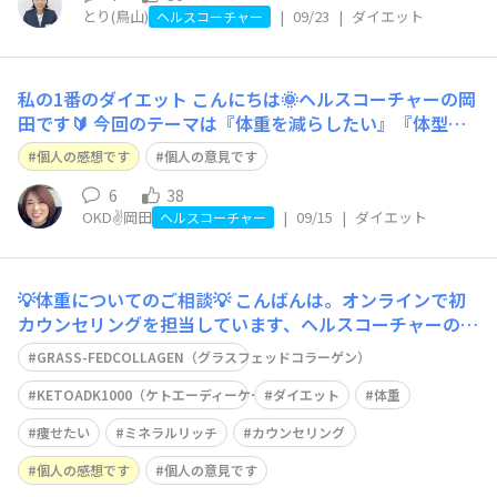
とり(鳥山)
|
09/23
|
ダイエット
ヘルスコーチャー
私の1番のダイエット
こんにちは🌞ヘルスコーチャーの岡
田です🔰 今回のテーマは『体重を減らしたい』『体型維
持』『ダイエット』 1番と言っていいほど、こちらのお悩
個人の感想です
個人の意見です
みはよく聞きますし、私も気持ちは万年ダイエッター
💪 🐷20歳の頃は豆乳クッキーダイエット（おやつ感覚）
6
38
OKD✌️岡田
|
09/15
|
ダイエット
🐷マルコに入社してからは何度も
ヘルスコーチャー
💡体重についてのご相談💡
こんばんは。オンラインで初
カウンセリングを担当しています、ヘルスコーチャーの浅
枝です。 前回まで、『ヘルスコーチャーのひとりごと』
GRASS-FEDCOLLAGEN（グラスフェッドコラーゲン）
のテーマは【水について】でしたが、今回からは、お客様
からの最も多いご相談。『体重を減らしたい』『体型維
KETOADK1000（ケトエーディーケー1000）
ダイエット
体重
持』『ダイエット』についてです。 ・なかなか体重
痩せたい
ミネラルリッチ
カウンセリング
個人の感想です
個人の意見です