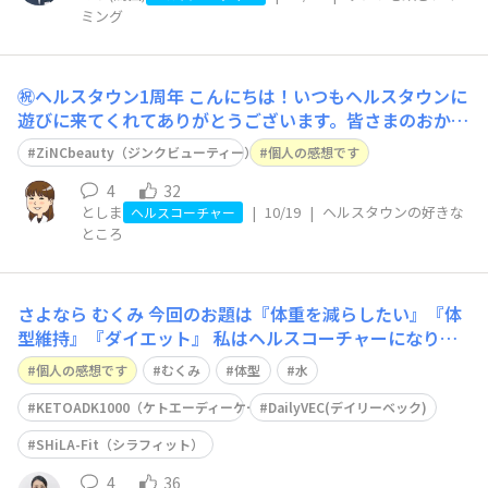
ミング
㊗️ヘルスタウン1周年
こんにちは！いつもヘルスタウンに
遊びに来てくれてありがとうございます。皆さまのおかげ
で1周年を迎えることができました。パチパチパチパチ
ZiNCbeauty（ジンクビューティー）
個人の感想です
👏 M.B.M.Sがスタートしてご愛用者から、飲み始めて良
かったことや、がんばったことを伺っていて 「この実例
4
32
としま
|
10/19
|
ヘルスタウンの好きな
をお店の中だけでなく、全国の皆さまに
ヘルスコーチャー
ところ
さよなら むくみ
今回のお題は『体重を減らしたい』『体
型維持』『ダイエット』 私はヘルスコーチャーになり、
以前から知っている社員さん達に会う度に「痩せた？」
個人の感想です
むくみ
体型
水
「痩せた？｣と何人にも言われました🌟 体重は2kg減りま
した一般的には〈人は見た目で痩せたと気づかれるのは
KETOADK1000（ケトエーディーケー1000）
DailyVEC(デイリーベック)
3〜5kg変わった時〉と言われるので
SHiLA-Fit（シラフィット）
4
36