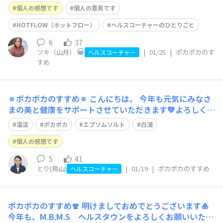
ます。 2026年始まりもう1ヶ月が経とうとしてますが、お
個人の感想です
個人の意見です
正月太りしっかりとしちゃいました🫣今年は対策失敗に終
わってます‼︎まだ元に戻れてないのは私だけでしょうか？
HOTFLOW（ホットフロー）
ヘルスコーチャーのひとりごと
💦笑 腹筋は
6
37
ツキ（山月）
|
01/25
|
ポカポカのす
ヘルスコーチャー
すめ
🔅ポカポカのすすめ🔅
こんにちは。 今年も元気にみなさ
まの美と健康をサポートさせていただきます💚よろしくお
願いします 前回のテーマ年末年始対策の結果、、、私は
温活
ポカポカ
エプソムソルト
白湯
体重0.5kg増で留まりました！！嬉しい限りです😭✨食べ
過ぎた分水を飲む！は意識しました。その代わりに、、普
個人の感想です
段ほとんど体調崩さない5歳の娘が、年
5
41
とり(鳥山)
|
01/19
|
ポカポカのすすめ
ヘルスコーチャー
ポカポカのすすめ🧣
明けましておめでとうございます🎍
今年も、М.B.M.S ヘルスタウンをよろしくお願いいたし