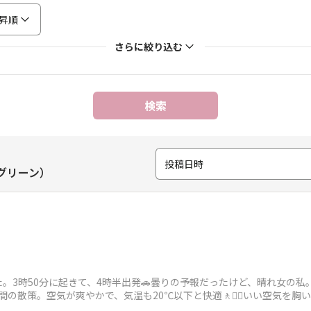
昇順
さらに絞り込む
検索
投稿日時
ーグリーン）
。3時50分に起きて、4時半出発🚗曇りの予報だったけど、晴れ女の
の散策。空気が爽やかで、気温も20℃以下と快適🚶🚶‍♀️いい空気を