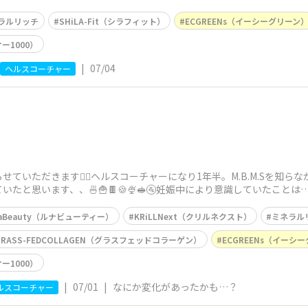
の調子が変わ
ラルリッチ
SHiLA-Fit（シラフィット）
ECGREENs（イーシーグリーン
ー1000）
|
07/04
ヘルスコーチャー
ていただきます🙇‍♀️ヘルスコーチャーになり1年半。M.B.M.Sを知
いたと思います、、🍜🍟🍫🍪🍨🥪🚰妊娠中により意識していたこ
必
NaBeauty（ルナビューティー）
KRiLLNext（クリルネクスト）
ミネラル
GRASS-FEDCOLLAGEN（グラスフェッドコラーゲン）
ECGREENs（イーシ
ー1000）
|
07/01
|
なにか変化があったかも…？
ルスコーチャー