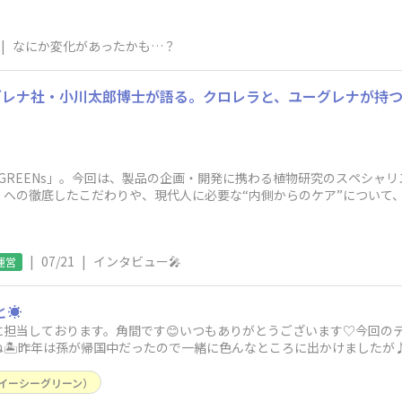
|
なにか変化があったかも…？
グレナ社・小川太郎博士が語る。クロレラと、ユーグレナが持
 GREENs」。今回は、製品の企画・開発に携わる植物研究のスペシャ
への徹底したこだわりや、現代人に必要な“内側からのケア”について、Q
|
07/21
|
インタビュー🎤
運営
☀️
に担当しております。角間です😊いつもありがとうございます♡今回のテ
すね🏝️昨年は孫が帰国中だったので一緒に色んなところに出かけましたが
れから海
s（イーシーグリーン）