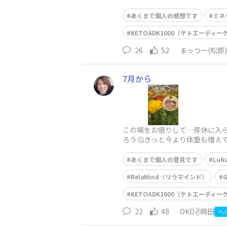
以前はSFを飲み始めて半年で体
あくまで個人の感想です
ミネ
KETOADK1000（ケトエーディーケ
26
52
まっつー(松原)
7月から
この場をお借りして…産休に入らせ
ろう🤔きっと今より体重も増えて
り組む🥦😪（できる範囲で）◉
あくまで個人の意見です
Lu
RelaMind（リラマインド）
KETOADK1000（ケトエーディーケ
22
48
OKD✌️岡田
ヘ