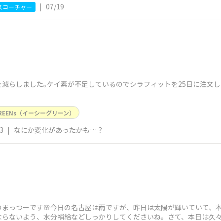
|
07/19
スコーチャー
減らしました｡ケイ素が不足しているのでシラフィットを25日に注文し
GREENs（イーシーグリーン）
3
|
なにか変化があったかも…？
のまっつーです🌸今日の名古屋は雨ですが、昨日は太陽が輝いていて、
にならないよう、水分補給などしっかりしてくださいね。さて、本日は久