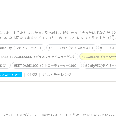
に＂ぬちまーす＂ありました🧂✨引っ越しの時に持って行ったはずなんだ
りいい塩は固まります✨ブロッコリーのいいお供になりそうです🥦（#
NaBeauty（ルナビューティー）
KRiLLNext（クリルネクスト）
SHiLA
GRASS-FEDCOLLAGEN（グラスフェッドコラーゲン）
ECGREENs（イーシ
エス）
KETOADK1000（ケトエーディーケー1000）
DailyVEC(デイリ
|
06/22
|
発見・チャレンジ
ルスコーチャー
ょっとハードルが高くて、2粒からスタート！昔々、わたしのおじいち