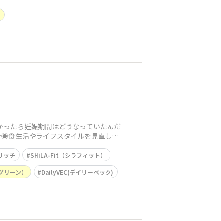
）
らなかったら妊娠期間はどうなっていたんだ
とは…◉食生活やライフスタイルを見直し取
リッチ
SHiLA-Fit（シラフィット）
ーグリーン）
DailyVEC(デイリーベック)