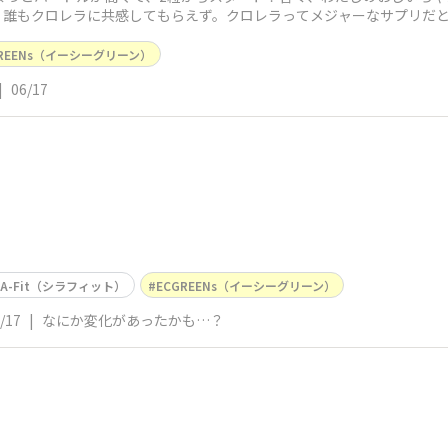
、誰もクロレラに共感してもらえず。クロレラってメジャーなサプリだ
いてある〜‼
GREENs（イーシーグリーン）
|
06/17
LA-Fit（シラフィット）
ECGREENs（イーシーグリーン）
/17
|
なにか変化があったかも…？