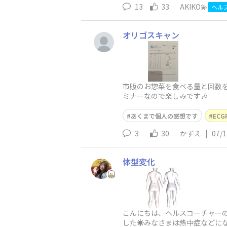
13
33
AKIKO💫
ヘル
オリゴスキャン
市販のお惣菜を食べる量と回数を
ミナーなので楽しみです🎶
あくまで個人の感想です
EC
3
30
かずえ
|
07/1
体型変化
こんにちは、ヘルスコーチャー
した☀️みなさまは熱中症など