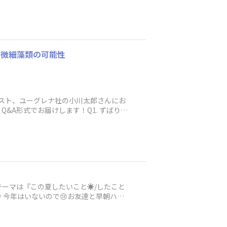
つ微細藻類の可能性
リスト、ユーグレナ社の小川太郎さんにお
&A形式でお届けします！Q1. ずばり、
ーマは『この夏したいこと☀️/したこと
♪今年はいないので😢お友達と早朝ハイ