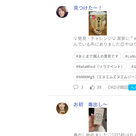
見つけたー！
💡発見・チャレンジ💡 実家
んでいる所にありました😊やは
💊）
あくまで個人の意見です
Lu
RelaMind（リラマインド）
NMNMgS（エヌエムエヌエムジー
3
39
OKD✌️岡田
ヘ
お初 毒出し〜
毒出し始めました♡1日5粒はち