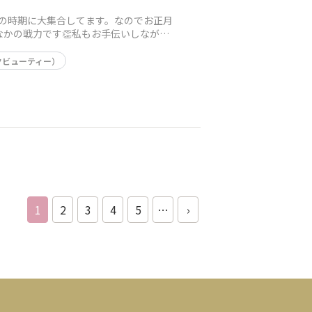
の時期に大集合してます。なのでお正月
かの戦力です👏私もお手伝いしなが
ンクビューティー）
1
2
3
4
5
…
›