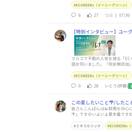
ECGREENs（イーシーグリーン）
6
27
つぶ
|
07/30
【特別インタビュー】ユー
マルコで不動の人気を誇る「EC
話を伺いました。「完全無添加」
EC GREENs
ECGREENs（イーシーグリーン）
0
28
いとう(伊藤)
この夏したいこと🌴/したこと
皆さんこんばんは💫群馬を中心
🌴』です🌻いよいよ夏本番で
キングを楽しみたいなーと⛰️そ
ミネラルリッチ
ECGREEN