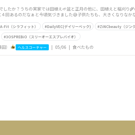
でしたか？うちの実家では田植え🌱盆と正月の他に、田植えと稲刈り
４回あるのだなぁと今頃気づきました😅子供たちも、大きくなりなかな
当作り🍙普段も
LA-Fit（シラフィット）
DailyVEC(デイリーベック)
ZiNCbeauty（ジ
3OSPREBiO（スリーオーエスプレバイオ）
藤田）
|
05/06
|
食べたもの
ヘルスコーチャー