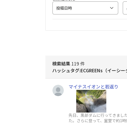
投稿日時
検索結果
119 件
ハッシュタグ:ECGREENs（イーシ
マイナスイオンと若返り
先日、黒部ダムに行ってきました
た。さらに登って、室堂で約1時間
1年ちょっと。昨日測った糖化年