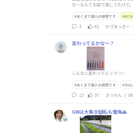
な〜なんてお店で話してたけど
と箱を見たら、クロレラって書
あくまで個人の感想です
EC
3
41
かざまっきー
変わってるかな〜？
こんなに変わってビックリ✨
あくまで個人の感想です
SHi
12
37
さっちん
|
06
GWは大集合🙌私も懺悔🙏