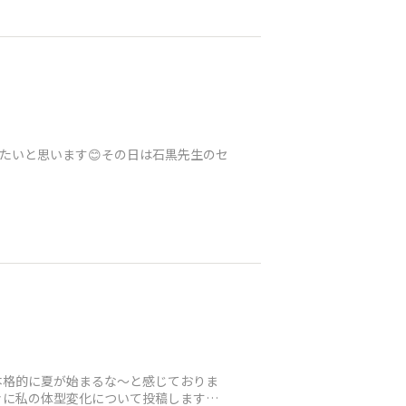
たいと思います😊その日は石黒先生のセ
本格的に夏が始まるな～と感じておりま
々に私の体型変化について投稿します✨