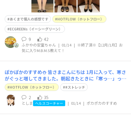
あくまで個人の感想です
HOTFLOW（ホットフロー）
ECGREENs（イーシーグリーン）
9
42
ふかやの安室ちゃん
|
01/14
|
※終了済※【12月/1月】お
気に入りM.B.M.S教えて！
ぽかぽかのすすめ⛄️
皆さまこんにちは 1月に入って、寒さ
がぐっと増してきました。朝起きたときに「寒っ…」って
なる日が増えた気がします。 最近は「体が冷えてるな」
HOTFLOW（ホットフロー）
#ストレッチ
と感じることも多く、何かしないとと思い〝肩甲骨まわ
り〟を動かすことを始めました。 腕をぐるぐる回した
2
35
としま
|
01/14
|
ポカポカのすすめ
り、ストレッチバンドを背中から
ヘルスコーチャー