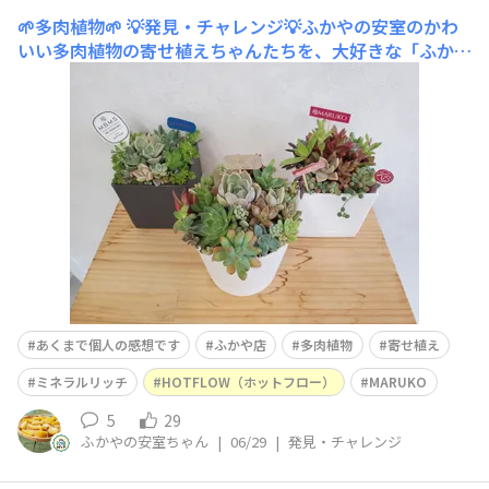
🌱多肉植物🌱
💡発見・チャレンジ💡ふかやの安室のかわ
いい多肉植物の寄せ植えちゃんたちを、大好きな「ふかや
店」に飾っていただきました～🌱🌹私はセンスが悪いので
🏁ピックは社員さんにお願いしました😁🌱多肉ちゃんた
ちの名前がわからない😅ブロンズヒメ⁉️セダム⁉️エケベリ
ア⁉️ドルフィンネックレス🐬💍⁉️脳トレ✏️覚えよう
あくまで個人の感想です
ふかや店
多肉植物
寄せ植え
ミネラルリッチ
HOTFLOW（ホットフロー）
MARUKO
5
29
ふかやの安室ちゃん
|
06/29
|
発見・チャレンジ