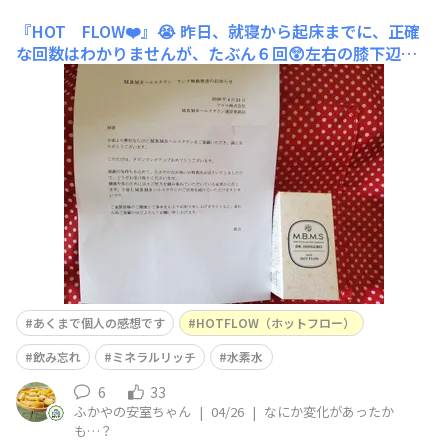
『HOT FLOW❤️』😭
昨日、就寝から起床までに、正確
な回数はわかりませんが、たぶん６回😲左右の膝下辺り
🦵つりました(こむら返り)😣⚡いつも昼食前に１粒、寝る
前に２粒飲むのですが、寝る前の「HOT FLOW❤️」を飲
み忘れたのです😱💣️その日の水分は足りている…疲れ？冷
え？飲み忘れないように、今日から枕元に『HOT FLO
あくまで個人の感想です
HOTFLOW（ホットフロー）
飲み忘れ
ミネラルリッチ
水素水
6
33
ふかやの安室ちゃん
|
04/26
|
なにか変化があったか
も…？