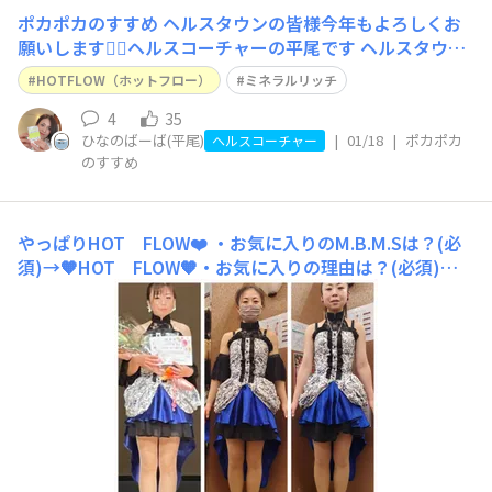
ポカポカのすすめ
ヘルスタウンの皆様今年もよろしくお
願いします🙇‍♀️ヘルスコーチャーの平尾です ヘルスタウン
ではシラフィットのビューティキャンプ募集しています！
HOTFLOW（ホットフロー）
ミネラルリッチ
年末年始でふえた身体をリセットにいかがでしょう
か？ 本日中ですのでまだ間に合います❗️ 年始の私はなん
4
35
ひなのばーば(平尾)
|
01/18
|
ポカポカ
と1キロも増
ヘルスコーチャー
のすすめ
やっぱりHOT FLOW❤️
・お気に入りのM.B.M.Sは？(必
須)→🧡HOT FLOW🧡・お気に入りの理由は？(必須)※
あくまでも個人の感想・意見として→⛄冬、手足が冷たす
ぎて眠れず、毎晩こたつで寝ていたのが、布団で寝られる
ようになったから。🌊夏でも手足が冷たくなることが多
く、立ち仕事なので、仕事後、ふくらはぎがパンパンでし