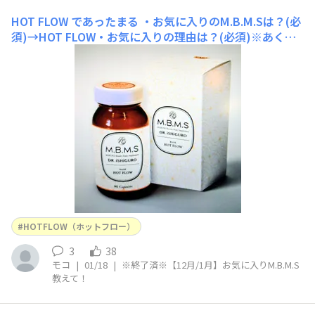
HOT FLOW であったまる
・お気に入りのM.B.M.Sは？(必
須)→HOT FLOW・お気に入りの理由は？(必須)※あくま
でも個人の感想・意見として→末端冷え性でしたが、こち
らを飲み始めて、すごく冷えることがなくなってきまし
た。・飲み始めたきっかけor選んだ理由orおすす めされ
た理由は？(必須)→カウンセリングで
HOTFLOW（ホットフロー）
3
38
モコ
|
01/18
|
※終了済※【12月/1月】お気に入りM.B.M.S
教えて！