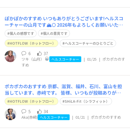
ぽかぽかのすすめ
いつもありがとうございます!ヘルスコ
ーチャーの山月です🏔️🌕 2026年もよろしくお願いいたし
ます。 2026年始まりもう1ヶ月が経とうとしてますが、お
個人の感想です
個人の意見です
正月太りしっかりとしちゃいました🫣今年は対策失敗に終
わってます‼︎まだ元に戻れてないのは私だけでしょうか？
HOTFLOW（ホットフロー）
ヘルスコーチャーのひとりごと
💦笑 腹筋は
6
37
ツキ（山月）
|
01/25
|
ポカポカのす
ヘルスコーチャー
すめ
ポカポカのおすすめ
京都、滋賀、福井、石川、富山を担
当しています、赤﨑です。 皆様、いつもが投稿ありがと
うございます😊 今日はとても寒いですよね❄️今日は滋賀
HOTFLOW（ホットフロー）
SHiLA-Fit（シラフィット）
県にいますが、雪が少しちらついています。全国的に寒波
のニュースが流れておりますので、皆様お気をつけてくだ
5
34
Aka(赤﨑)
|
01/21
|
ポカポカのすすめ
さいませ。 私の冷え対策⚫︎
ヘルスコーチャー