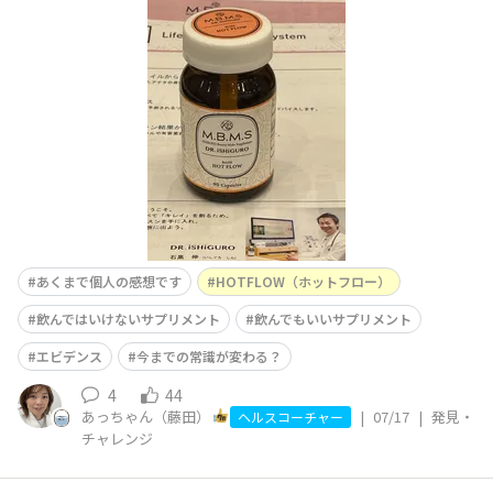
フロー）冬の時は寒いし、その名の通り暖めてほしくっ
て！しっかり3粒飲んでました👍冬はスノボ☃️にスキー⛷️
と、とても元気でした🙌実は春から☀️にかけて最近、寝落
ちする回数が増えて、夕飯食べると眠気が
あくまで個人の感想です
HOTFLOW（ホットフロー）
飲んではいけないサプリメント
飲んでもいいサプリメント
エビデンス
今までの常識が変わる？
4
44
あっちゃん（藤田）
|
07/17
|
発見・
ヘルスコーチャー
チャレンジ