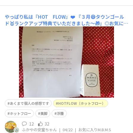
やっぱり私は『HOT FLOW』❤️
『３月😄タウンゴール
ド🥇ランクアップ特典でいただきました～🎁』◎お気に入
りは「HOT FLOW❤️」！◎どんなところがお気に入り？
とにかく浮腫が軽減😄🎶２月上旬、寒さのせいもあり、め
ぐりが悪すぎて、手足はキンキンに冷たいし、脚(特にふ
くらはぎ)の浮腫を感じていましたが、今、思うと、脚だ
けでなく、顔ま
あくまで個人の感想です
HOTFLOW（ホットフロー）
ホットフロー
美脚
浮腫
12
32
ふかやの安室ちゃん
|
04/22
|
お気に入りM.B.M.S