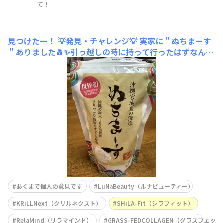
て！
見つけたー！
💡発見・チャレンジ💡 実家に＂ぬちまーす
＂ありました🧂✨引っ越しの時に持って行ったはずなんだ
けど？と思っていたら、実家の調味料が並んでいる所にあ
りました😊やはりいい塩は固まります✨ブロッコリーのい
いお供になりそうです🥦（#👇は、家から実家へ持ってき
たものです💊）
あくまで個人の意見です
LuNaBeauty（ルナビューティー）
KRiLLNext（クリルネクスト）
SHiLA-Fit（シラフィット）
RelaMind（リラマインド）
GRASS-FEDCOLLAGEN（グラスフェ