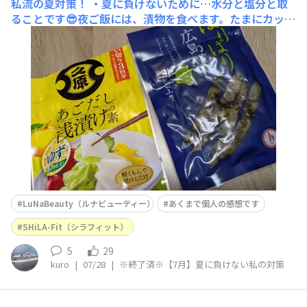
私流の夏対策！
・夏に負けないために…水分と塩分と取
ることです😎夜ご飯には、漬物を食べます。たまにカット
野菜買い、漬物を作ります。久原だしのが好きです。広島
菜も好きです。広島旅行した際に出会い、兵庫県ではあま
りみつからず🥲姫路へ行った時にデパートの食品売り場で
見つけ久しぶりに買いました☺️最後に今年からは、マルコ
の
LuNaBeauty（ルナビューティー）
あくまで個人の感想です
SHiLA-Fit（シラフィット）
5
29
kuro
|
07/28
|
※終了済※【7月】夏に負けない私の対策