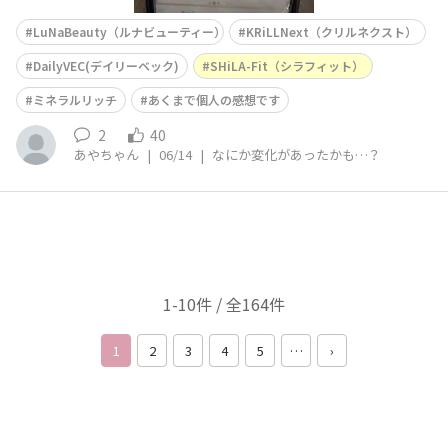
LuNaBeauty（ルナビューティー）
KRiLLNext（クリルネクスト）
DailyVEC(デイリーベック)
SHiLA-Fit（シラフィット）
ミネラルリッチ
あくまで個人の感想です
2
40
あやちゃん
|
06/14
|
なにか変化があったかも…？
1-10件 / 全164件
1
2
3
4
5
…
›