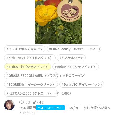
直し取り組む🥦😪（できる範囲で）◉必
あくまで個人の意見です
LuNaBeauty（ルナビューティー）
KRiLLNext（クリルネクスト）
ミネラルリッチ
SHiLA-Fit（シラフィット）
RelaMind（リラマインド）
GRASS-FEDCOLLAGEN（グラスフェッドコラーゲン）
ECGREENs（イーシーグリーン）
DailyVEC(デイリーベック)
KETOADK1000（ケトエーディーケー1000）
22
49
OKD✌️岡田
|
07/01
|
なにか変化があっ
ヘルスコーチャー
たかも…？