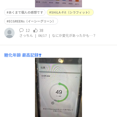
あくまで個人の感想です
SHiLA-Fit（シラフィット）
ECGREENs（イーシーグリーン）
12
38
さっちん
|
06/17
|
なにか変化があったかも…？
糖化年齢
最高記録❣️