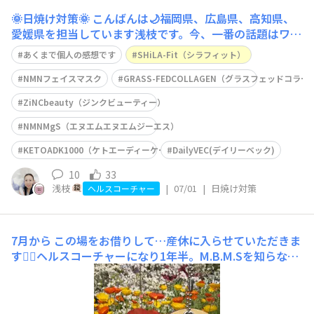
🌞日焼け対策🌞
こんばんは🌙福岡県、広島県、高知県、
愛媛県を担当しています浅枝です。今、一番の話題はワー
ルドカップ⚽️盛り上がってますねー🔥昨日の 日本🇯🇵は
あくまで個人の感想です
SHiLA-Fit（シラフィット）
vsブラジル🇧🇷惜しくも負けてしまいましたが、夫婦で
リアルタイムテレビ観戦📺️感動を貰いましたー✨️さてさ
NMNフェイスマスク
GRASS-FEDCOLLAGEN（グラスフェッドコラ
て、今回のテーマは『紫外線対策』九州は、まだ梅雨明け
ZiNCbeauty（ジンクビューティー）
NMNMgS（エヌエムエヌエムジーエス）
KETOADK1000（ケトエーディーケー1000）
DailyVEC(デイリーベック)
10
33
浅枝
|
07/01
|
日焼け対策
ヘルスコーチャー
7月から
この場をお借りして…産休に入らせていただきま
す🙇‍♀️ヘルスコーチャーになり1年半。M.B.M.Sを知らなか
ったら妊娠期間はどうなっていたんだろう🤔きっと今より
体重も増えていたと思います、、🍜🍟🍫🍪🍨🥪🚰妊娠中に
より意識していたことは…◉食生活やライフスタイルを見