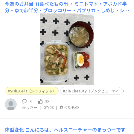
今週のお弁当
🍴食べたもの🍴 ・ミニトマト・アボカド半
分・ゆで卵半分・ブロッコリー・パプリカ・しめじ・シー
フードミックス・鶏ムネ肉亜鉛を意識してオイスターソー
スで味付けしました🦪
SHiLA-Fit（シラフィット）
ZiNCbeauty（ジンクビューティー）
3
38
みっきー
|
07/08
|
食べたもの
体型変化
こんにちは、ヘルスコーチャーのまっつーです