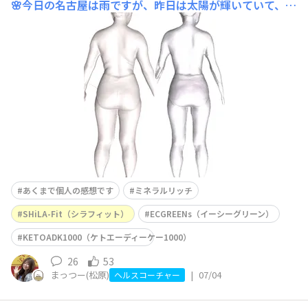
🌸今日の名古屋は雨ですが、昨日は太陽が輝いていて、本
格的に夏が始まるな～と感じておりました☀️みなさまは熱
中症などにならないよう、水分補給などしっかりしてくだ
さいね。さて、本日は久々に私の体型変化について投稿し
ます✨以前はSFを飲み始めて半年で体の調子が変わ
あくまで個人の感想です
ミネラルリッチ
SHiLA-Fit（シラフィット）
ECGREENs（イーシーグリーン）
KETOADK1000（ケトエーディーケー1000）
26
53
まっつー(松原)
|
07/04
ヘルスコーチャー