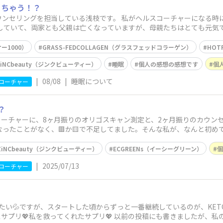
っちゃう！？
ンセリングを担当している浅枝です。 私がヘルスコーチャーになる時に、
をしていて、両家とも父親は亡くなっていますが、母親たちはとても元気
ー1000）
GRASS-FEDCOLLAGEN（グラスフェッドコラーゲン）
HOT
ZiNCbeauty（ジンクビューティー）
睡眠
個人の感想の感想です
個
|
08/08
|
睡眠について
コーチャー
！？
スコーチャーに、8ヶ月振りのオリゴスキャン測定と、2ヶ月振りのカウ
になったことがなく、🟥か🟨で不足してました。そんな私が、なんと初めて標
ZiNCbeauty（ジンクビューティー）
ECGREENs（イーシーグリーン）
|
2025/07/13
コーチャー
い💦ですが、スタートした頃からずっと一番継続しているのが、KETOADK1
ースサプリ💖私を救ってくれたサプリ💖 以前の投稿にも書きましたが、