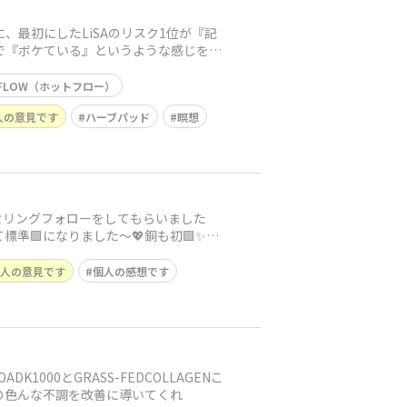
最初にしたLiSAのリスク1位が『記
で『ボケている』というような感じを受
FLOW（ホットフロー）
人の意見です
ハーブパッド
瞑想
ンセリングフォローをしてもらいました
準🟩になりました〜💖銅も初🟩✨️嬉
個人の意見です
個人の感想です
000とGRASS-FEDCOLLAGENこ
私の色んな不調を改善に導いてくれ