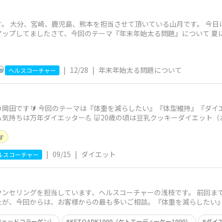
。 大分、宮崎、鹿児島、熊本を担当させて頂いている山月です。 今日
ップしてましたさて、今回のテーマ『年末年始太る問題』について 夏
|
12/28
|
年末年始太る問題について
ヘルスコーチャー
の岡田です🔰 今回のテーマは『体重を減らしたい』『体型維持』『ダイ
気持ちは万年ダイエッター💪 🐷20歳の頃は豆乳クッキーダイエット（
す
|
09/15
|
ダイエット
ルスコーチャー
ウンセリングを担当しています、ヘルスコーチャーの浅枝です。 前回ま
たが、今回からは、お客様からの最も多いご相談。『体重を減らしたい
ラスフェッドコラーゲン）
KETOADK1000（ケトエーディーケー1000）
ダイ