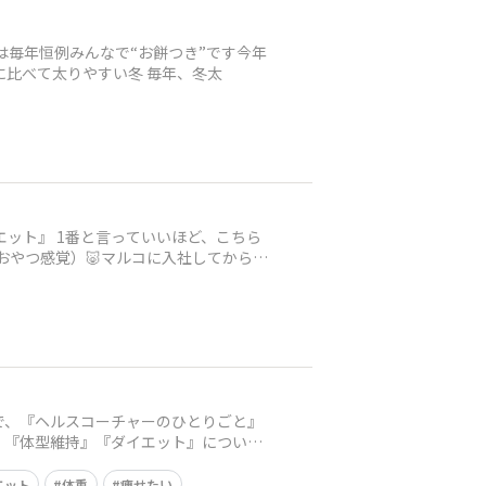
は毎年恒例みんなで“お餅つき”です今年
に比べて太りやすい冬 毎年、冬太
エット』 1番と言っていいほど、こちら
おやつ感覚）🐷マルコに入社してからは
で、『ヘルスコーチャーのひとりごと』
』『体型維持』『ダイエット』について
エット
体重
痩せたい