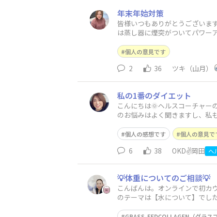
年末年始対策
皆様いつもありがとうございます
は蒸し器に煙突がついてパワーア
個人の意見です
2
36
ツキ（山月）
私の1番のダイエット
こんにちは🌞ヘルスコーチャー
のお悩みはよく聞きますし、私も
何度も
個人の感想です
個人の意見で
6
38
OKD✌️岡田
ヘ
💡体重についてのご相談💡
こんばんは。オンラインで初カ
のテーマは【水について】でし
です。 ・なかなか体重
GRASS-FEDCOLLAGEN（グ