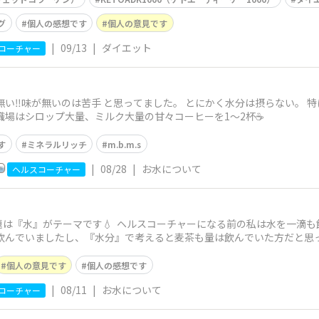
グ
個人の感想です
個人の意見です
|
09/13
|
ダイエット
コーチャー
無い‼︎味が無いのは苦手 と思ってました。 とにかく水分は摂らない。 
職場はシロップ大量、ミルク大量の甘々コーヒーを1〜2杯☕️
す
ミネラルリッチ
m.b.m.s
|
08/28
|
お水について
ヘルスコーチャー
題は『水』がテーマです💧 ヘルスコーチャーになる前の私は水を一滴
で飲んでいましたし、『水分』で考えると麦茶も量は飲んでいた方だと思
個人の意見です
個人の感想です
|
08/11
|
お水について
コーチャー