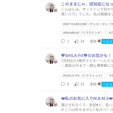
このままじゃ、認知症にな
こんばんは。オンラインで初カウ
憶リスク』でした。 私は結婚
けたことがなく、
KETOADK1000（ケトエーディーケ
RelaMind（リラマインド）
2
34
浅枝
ヘルス
💖SHILA-Fit💖のお陰かも
7月8日(火)楳沢マスターヘル
✨️ 亜鉛は今まで一度も標準🟩
しすぎる✨️
SHiLA-Fit（シラフィット）
8
33
浅枝
ヘルス
❤️私のお気に入りM.B.M.S❤️
選びきれなくて、全部❣️と、言いた
の二つは外せません‼️ 私のベ