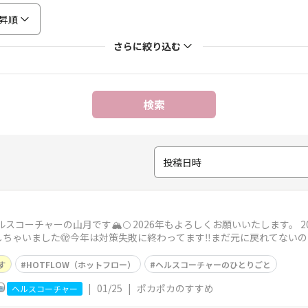
昇順
さらに絞り込む
検索
投稿日時
スコーチャーの山月です🏔️🌕 2026年もよろしくお願いいたします。 
ちゃいました🫣今年は対策失敗に終わってます‼︎まだ元に戻れてないの
す
HOTFLOW（ホットフロー）
ヘルスコーチャーのひとりごと
|
01/25
|
ポカポカのすすめ
ヘルスコーチャー