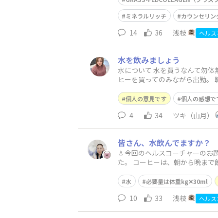
ミネラルリッチ
カウンセリン
14
36
浅枝
ヘルス
水を飲みましょう
水について 水を買うなんて勿体
ヒーを買ってのみながら出勤。 
個人の意見です
個人の感想で
4
34
ツキ（山月）
皆さん、水飲んでますか？
💧今回のヘルスコーチャーのお
た。 コーヒーは、朝から晩ま
に行った時
水
必要量は体重kg✕30ml
10
33
浅枝
ヘルス