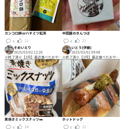
カンコロ餅orハチミツ紅茶
中田屋のきんつば
22
22
4
4
そめいえり
いとう(伊藤)
2025/03/02 12:20
2025/03/02 09:08
※終了済※【3月】最近食べたおやつ
※終了済※【3月】最近食べたおやつ
教えて！
教えて！
素焼きミックスナッツ🥜
ホットドッグ
24
22
4
0