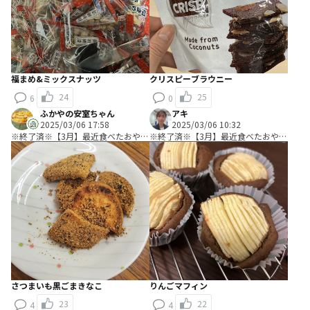
福まめ&ミックスナッツ
クリスピーブラウニー
24
25
6
0
ふかやの安室ちゃん
アキ
2025/03/06 17:58
2025/03/06 10:32
※終了済※【3月】最近食べたおやつ
※終了済※【3月】最近食べたおやつ
教えて！
教えて！
さつまいも黒ごまきなこ
りんごマフィン
23
22
4
4