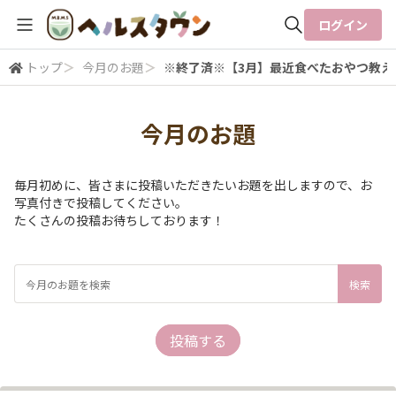
ログイン
トップ
＞
今月のお題
＞
※終了済※【3月】最近食べたおやつ教え
全体検索
今月のお題
検索
毎月初めに、皆さまに投稿いただきたいお題を出しますので、お
写真付きで投稿してください。
たくさんの投稿お待ちしております！
投稿する