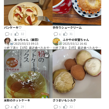
パンケーキ♡
手作りシュークリーム
32
31
8
6
あっちゃん（藤田）
ふかやの安室ちゃん
2025/03/15 09:15
2025/03/12 16:41
※終了済※【3月】最近食べたおやつ
※終了済※【3月】最近食べたおやつ
教えて！
教えて！
米粉のホットケーキ
さつまいもシルク
29
32
4
5