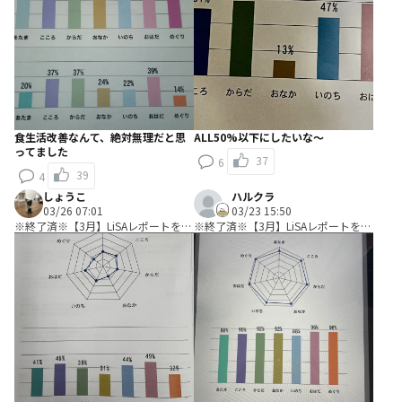
食生活改善なんて、絶対無理だと思
ALL50%以下にしたいな〜
ってました
37
6
39
4
しょうこ
ハルクラ
03/26 07:01
03/23 15:50
※終了済※【3月】LiSAレポートを投
※終了済※【3月】LiSAレポートを投
稿しよう！
稿しよう！