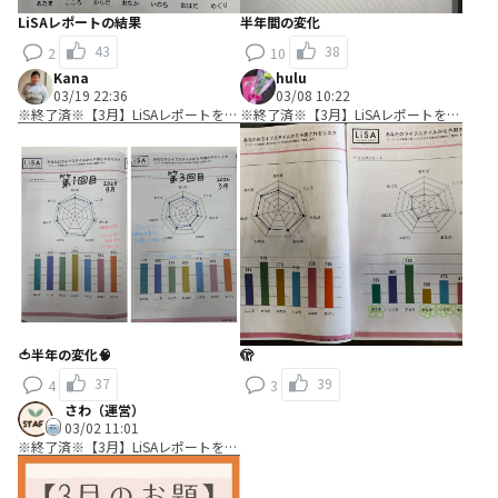
LiSAレポートの結果
半年間の変化
43
38
2
10
Kana
hulu
03/19 22:36
03/08 10:22
※終了済※【3月】LiSAレポートを投
※終了済※【3月】LiSAレポートを投
稿しよう！
稿しよう！
🍅半年の変化🧠
🫣
37
39
4
3
さわ（運営）
03/02 11:01
※終了済※【3月】LiSAレポートを投
稿しよう！