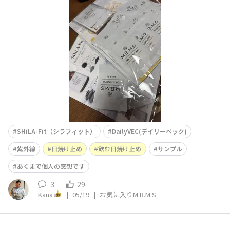
友達紹介キャンペーンをさせてもらったときに♪③これは
写真手前の SHiLA-Fit ですが、オーソティクスを追加購入
したらもらえました♪ M.B.M.Sのサンプルって、旅行の時
とか、出先でカバンにひとつ
SHiLA-Fit（シラフィット）
DailyVEC(デイリーベック)
紫外線
日焼け止め
飲む日焼け止め
サンプル
あくまで個人の感想です
3
29
Kana
|
05/19
|
お気に入りM.B.M.S