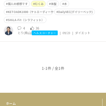
以前から知っている社員さん達に会う度に「痩せた？」
個人の感想です
むくみ
体型
水
「痩せた？｣と何人にも言われました🌟 体重は2kg減りま
した一般的には〈人は見た目で痩せたと気づかれるのは
KETOADK1000（ケトエーディーケー1000）
DailyVEC(デイリーベック)
3〜5kg変わった時〉と言われるので
SHiLA-Fit（シラフィット）
4
36
とり(鳥山)
|
09/23
|
ダイエット
ヘルスコーチャー
1-1件 / 全1件
ホーム