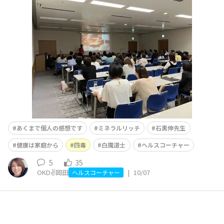
家庭から〜家族に健康マイスターをつくろう〜』前の日に
は地元の新潟にも♡ 人の身体は建物と一緒で、年数が経
てば経つほどお金がかかる💰『安くて早くて美味しいも
の』は後で影響が出てくる。。。グサっと刺さりました💘
💦だか
あくまで個人の感想です
ミネラルリッチ
石黒伸先生
健康は家庭から
四毒
白魔道士
ヘルスコーチャー
5
35
OKD✌️岡田
|
10/07
ヘルスコーチャー