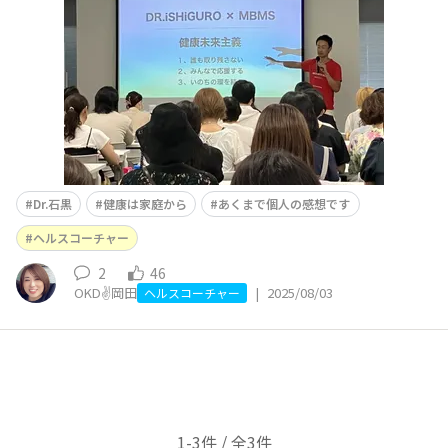
う？と考えた事はございませんか。本日のセミナーでは、
今朝食べた食事のお写真も見せて
Dr.石黒
健康は家庭から
あくまで個人の感想です
ヘルスコーチャー
2
46
OKD✌️岡田
|
2025/08/03
ヘルスコーチャー
1-3件 / 全3件