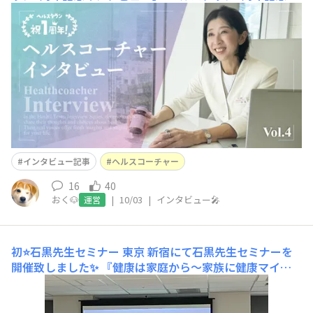
ンタビュー M.B.M.Sグループ グループ長 伊藤ひとみ
さん 「挑戦し続けることが、私の元気の源です」── そ
う語る伊藤ひとみさん。ヘルスタウンという“居場所”が
でき、私たちは今日も、自分らしく健康と向き合え
インタビュー記事
ヘルスコーチャー
16
40
おく🐶
|
10/03
|
インタビュー🎤
運営
初⭐️石黒先生セミナー
東京 新宿にて石黒先生セミナーを
開催致しました✨ 『健康は家庭から〜家族に健康マイス
ターをつくろう〜』 初めて参加させていただき、とても
感激しました🤩 石黒先生はどんな食事をしているんだろ