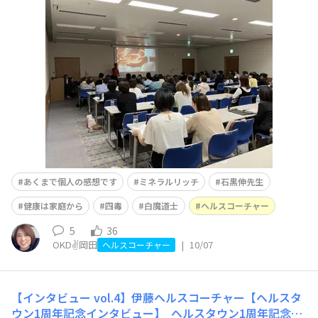
家庭から〜家族に健康マイスターをつくろう〜』前の日に
は地元の新潟にも♡ 人の身体は建物と一緒で、年数が経
てば経つほどお金がかかる💰『安くて早くて美味しいも
の』は後で影響が出てくる。。。グサっと刺さりました💘
💦だか
あくまで個人の感想です
ミネラルリッチ
石黒伸先生
健康は家庭から
四毒
白魔道士
ヘルスコーチャー
5
36
OKD✌️岡田
|
10/07
ヘルスコーチャー
【インタビュー vol.4】伊藤ヘルスコーチャー【ヘルスタ
ウン1周年記念インタビュー】
ヘルスタウン1周年記念イ