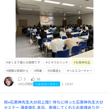
家庭から〜家族に健康マイスターをつくろう〜』前の日に
は地元の新潟にも♡ 人の身体は建物と一緒で、年数が経
てば経つほどお金がかかる💰『安くて早くて美味しいも
の』は後で影響が出てくる。。。グサっと刺さりました💘
💦だか
あくまで個人の感想です
ミネラルリッチ
石黒伸先生
健康は家庭から
四毒
白魔道士
ヘルスコーチャー
5
36
OKD✌️岡田
|
10/07
ヘルスコーチャー
祝⭐︎石黒伸先生大分初上陸‼︎
待ちに待った石黒伸先生大分
セミナー 満員御礼 本日、来場してくれたお客様ありがと