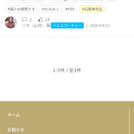
レジャー施設へ。うっかり紫外線対策を忘れてしまい、1
日中太陽の下で子どもたちと元気に遊んだ結果… 帰宅後
個人の感想です
m.b.m.s
PDS
石黒伸先生
には顔が熱く、頬が赤くなっていてびっくり
2
24
ツキ（山月）
|
2025/04/12
ヘルスコーチャー
1-3件 / 全3件
ホーム
お知らせ