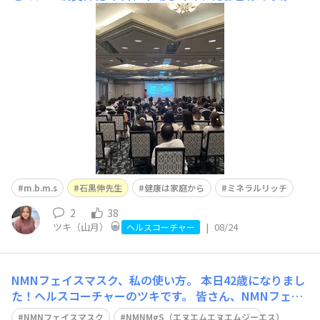
うございました。 『フラクタル構造』とても気になりま
す。 コレからセミナー開催される地域の皆様、是非ご参
加下さい。 先生のお話しを直接聞かないのはもったいな
い👻
m.b.m.s
石黒伸先生
健康は家庭から
ミネラルリッチ
2
38
ツキ（山月）
|
08/24
ヘルスコーチャー
NMNフェイスマスク、私の使い方。
本日42歳になりまし
た！ヘルスコーチャーのツキです。 皆さん、NMNフェイ
スマスクはもう試されましたか？ 先日、満開の桜の中、
NMNフェイスマスク
NMNMgS（エヌエムエヌエムジーエス）