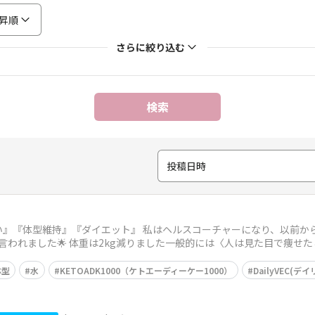
昇順
さらに絞り込む
検索
投稿日時
い』『体型維持』『ダイエット』 私はヘルスコーチャーになり、以前か
言われました🌟 体重は2kg減りました一般的には〈人は見た目で痩せた
体型
水
KETOADK1000（ケトエーディーケー1000）
DailyVEC(デ