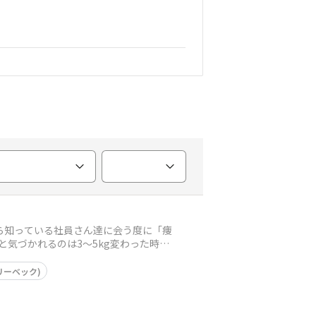
ら知っている社員さん達に会う度に「痩
と気づかれるのは3〜5kg変わった時〉
イリーベック)