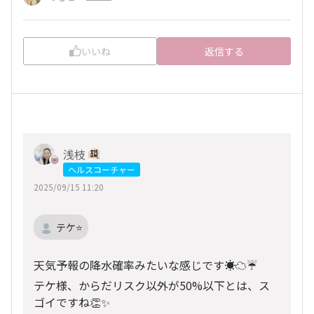
いいね
返信する
浅枝
ヘルスコーチャー
2025/09/15 11:20
テケ⭐️
天気予報の降水確率みたいな感じです☀☁☔️
テケ様、からだリスク以外が50%以下とは、ス
ゴイですね👏✨️