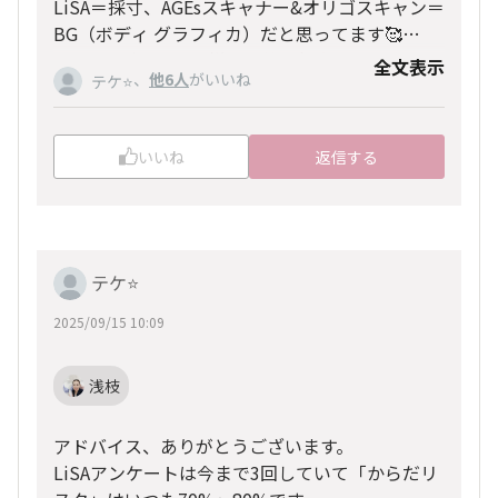
LiSA＝採寸、AGEsスキャナー&オリゴスキャン＝
BG（ボディ グラフィカ）だと思ってます🥰
М.B.M.Sが、テケ🌟様の改善に役立てて嬉しいで
全文表示
、
他6人
がいいね
テケ⭐️
す😊
KETO＝マルコショーツ❗️くらい身体の基礎基盤な
サプリ💊だと思ってます👍️
いいね
返信する
これからも一緒に、改善に取り組んで行きましょ
う✨️
お水、ファイト💪
テケ⭐️
2025/09/15 10:09
浅枝
アドバイス、ありがとうございます。
LiSAアンケートは今まで3回していて「からだリ