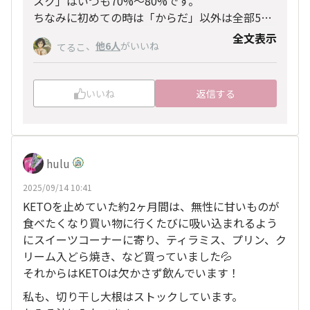
スク」はいつも70%〜80%です。
ちなみに初めての時は「からだ」以外は全部5
0%以下でした。💦
全文表示
、
他6人
がいいね
てるこ
今は全部70%以上になりました。
8月のDr.石黒のセミナーで先生と写真を撮り大満
足でした。🙌
いいね
返信する
採寸も否応無しに良くされます。（笑）
マルコのお店に行く事が私の癒しです。
hulu
2025/09/14 10:41
KETOを止めていた約2ヶ月間は、無性に甘いものが
食べたくなり買い物に行くたびに吸い込まれるよう
にスイーツコーナーに寄り、ティラミス、プリン、ク
リーム入どら焼き、など買っていました💦
それからはKETOは欠かさず飲んでいます！
私も、切り干し大根はストックしています。