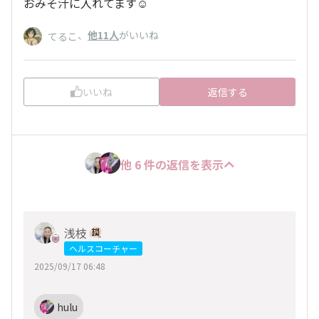
おみそ汁に入れてます☺️
、
他11人
がいいね
てるこ
いいね
返信する
他 6 件の返信を表示
浅枝
ヘルスコーチャー
2025/09/17 06:48
hulu