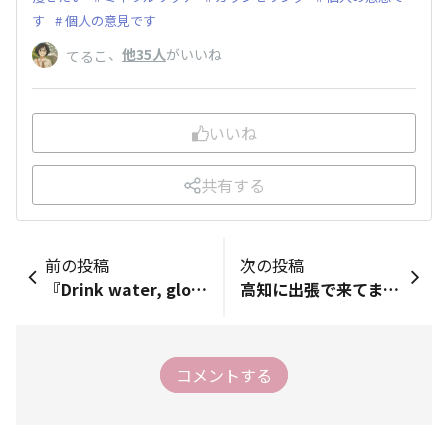
す
個人の意見です
、
他35人
がいいね
てるこ
いいね
共有する
前の投稿
次の投稿
『Drink water, glow brighter.』
高知に出張で来てます‼︎
コメントする