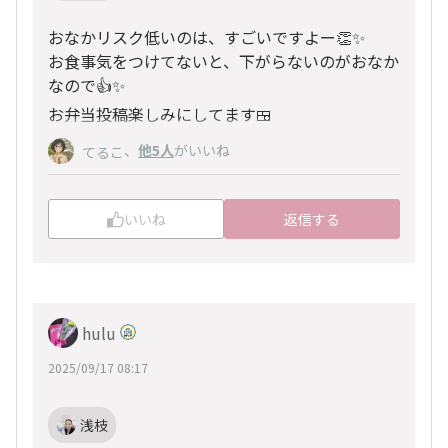
おなかリスク低いのは、すごいですよー👏✨️
お食事気をつけてないと、下がらないのがおなか
なので👍️✨️
お弁当投稿楽しみにしてます🍱
、
他5人
がいいね
てるこ
いいね
返信する
hulu
2025/09/17 08:17
浅枝