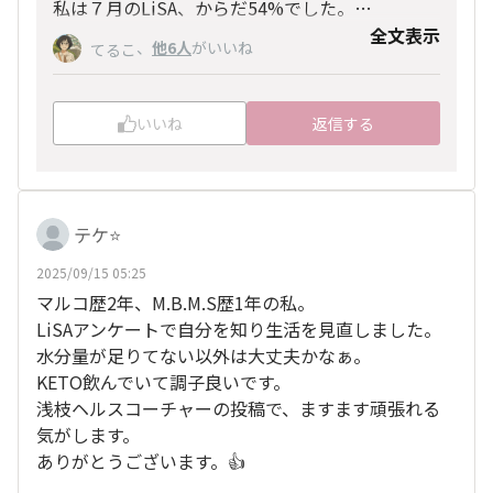
私は７月のLiSA、からだ54%でした。
まだまだです😅甘いもの食べたいです💦KETO必
全文表示
、
他6人
がいいね
てるこ
須💊
いいね
返信する
テケ⭐️
2025/09/15 05:25
マルコ歴2年、M.B.M.S歴1年の私。
LiSAアンケートで自分を知り生活を見直しました。
水分量が足りてない以外は大丈夫かなぁ。
KETO飲んでいて調子良いです。
浅枝ヘルスコーチャーの投稿で、ますます頑張れる
気がします。
ありがとうございます。👍