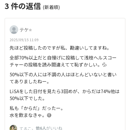
3
件の返信
(新着順)
テケ⭐️
2025/09/15 11:09
先ほど投稿したのですが私、勘違いしてますね。
全部70%以上だと自慢げに投稿して浅枝ヘルスコー
チャーの投稿を読み間違えてて恥ずかしい。💦
50%以下の人には不調の人はほとんどいないと書い
てありましたねー。
LiSAをした日付を見たら3回めが、からだは74%他は
50%以下でした。
私も「からだ」だったー。
水を飲まなきゃ。😅
、
他6人
がいいね
てるこ