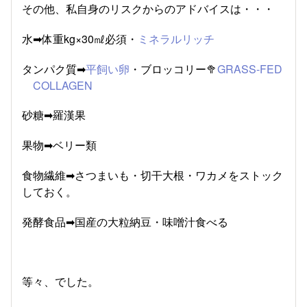
その他、私自身のリスクからのアドバイスは・・・
水➡体重kg×30㎖必須・
ミネラルリッチ
タンパク質➡
平飼い卵
・ブロッコリー🥦
GRASS-FED
COLLAGEN
砂糖➡羅漢果
果物➡ベリー類
食物繊維➡さつまいも・切干大根・ワカメをストック
しておく。
発酵食品➡国産の大粒納豆・味噌汁食べる
等々、でした。