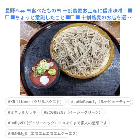
長野へ🚗
🍴食べたもの🍴 十割蕎麦お土産に信州味噌！■
□■ちょっと意識したこと■□■ 十割蕎麦のお店を選ん
だこと。信州味噌は原材料を見て国産にしました！信州味
噌なのに大豆は"カナダ又はアメリカ"のものもありました
💦どこ行っても混んでいて、ゆっくりお土産を見ることが
できませんでした😩さすがG
KRiLLNext（クリルネクスト）
LuNaBeauty（ルナビューティー）
ミネラルリッチ
ECGREENs（イーシーグリーン）
DailyVEC(デイリーベック)
あくまで個人の感想です
NMNMgS（エヌエムエヌエムジーエス）