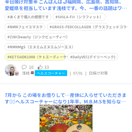
🌞日焼け対策🌞
こんばんは🌙福岡県、広島県、高知県、
愛媛県を担当しています浅枝です。今、一番の話題はワー
ルドカップ⚽️盛り上がってますねー🔥昨日の 日本🇯🇵は
あくまで個人の感想です
SHiLA-Fit（シラフィット）
vsブラジル🇧🇷惜しくも負けてしまいましたが、夫婦で
リアルタイムテレビ観戦📺️感動を貰いましたー✨️さてさ
NMNフェイスマスク
GRASS-FEDCOLLAGEN（グラスフェッドコラ
て、今回のテーマは『紫外線対策』九州は、まだ梅雨明け
ZiNCbeauty（ジンクビューティー）
NMNMgS（エヌエムエヌエムジーエス）
KETOADK1000（ケトエーディーケー1000）
DailyVEC(デイリーベック)
10
33
浅枝
|
07/01
|
日焼け対策
ヘルスコーチャー
7月から
この場をお借りして…産休に入らせていただきま
す🙇‍♀️ヘルスコーチャーになり1年半。M.B.M.Sを知らなか
ったら妊娠期間はどうなっていたんだろう🤔きっと今より
体重も増えていたと思います、、🍜🍟🍫🍪🍨🥪🚰妊娠中に
より意識していたことは…◉食生活やライフスタイルを見
直し取り組む🥦😪（できる範囲で）◉必