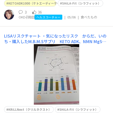
KETOADK1000（ケトエーディーケー1000）
SHiLA-Fit（シラフィット）
3
36
OKD✌️岡田
|
05/06
|
食べたもの
ヘルスコーチャー
LISAリスクチャート
・気になったリスク からだ、いの
ち・購入したM.B.M.Sサプリ KETO ADK、NMN MgS、3
OS PREBiO、ZiNC beauty 、シラフィット ・今後のアク
ション スクワット30回。睡眠時間を6時間半、とれる様
に努力する
KRiLLNext（クリルネクスト）
SHiLA-Fit（シラフィット）