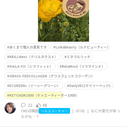
あくまで個人の意見です
LuNaBeauty（ルナビューティー）
KRiLLNext（クリルネクスト）
ミネラルリッチ
SHiLA-Fit（シラフィット）
RelaMind（リラマインド）
GRASS-FEDCOLLAGEN（グラスフェッドコラーゲン）
ECGREENs（イーシーグリーン）
DailyVEC(デイリーベック)
KETOADK1000（ケトエーディーケー1000）
22
48
OKD✌️岡田
|
07/01
|
なにか変化があっ
ヘルスコーチャー
たかも…？