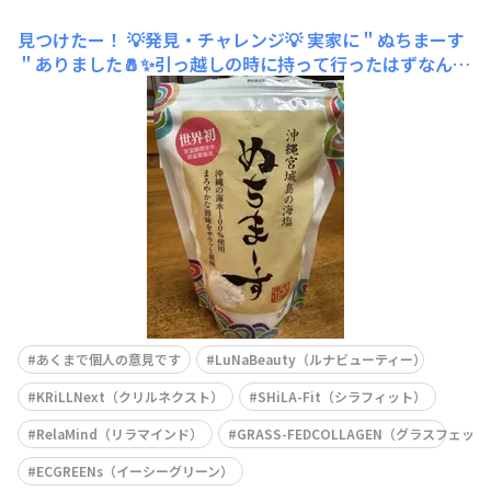
見つけたー！
💡発見・チャレンジ💡 実家に＂ぬちまーす
＂ありました🧂✨引っ越しの時に持って行ったはずなんだ
けど？と思っていたら、実家の調味料が並んでいる所にあ
りました😊やはりいい塩は固まります✨ブロッコリーのい
いお供になりそうです🥦（#👇は、家から実家へ持ってき
たものです💊）
あくまで個人の意見です
LuNaBeauty（ルナビューティー）
KRiLLNext（クリルネクスト）
SHiLA-Fit（シラフィット）
RelaMind（リラマインド）
GRASS-FEDCOLLAGEN（グラスフェ
ECGREENs（イーシーグリーン）