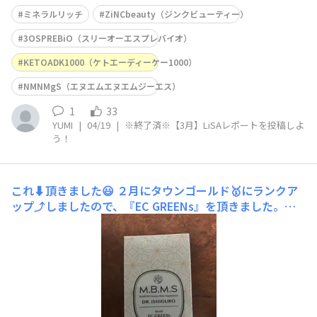
ミネラルリッチ
ZiNCbeauty（ジンクビューティー）
3OSPREBiO（スリーオーエスプレバイオ）
KETOADK1000（ケトエーディーケー1000）
NMNMgS（エヌエムエヌエムジーエス）
1
33
YUMI
|
04/19
|
※終了済※【3月】LiSAレポートを投稿しよ
う！
これ⬇️頂きました😃
２月にタウンゴールド🥇にランクア
ップ⤴️しましたので、『EC GREENs』を頂きました。あ
りがとうございます😊マルコの日(15日)に届きました。何
にしようか❓🤔迷いましたので、Lisaをやりたまたま店舗
でのオンラインカウンセリング日の方が予約日より早かっ
たので、変更して受けました。EC GREEN