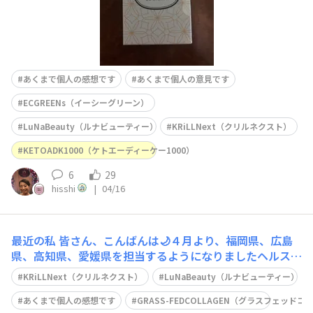
あくまで個人の感想です
あくまで個人の意見です
ECGREENs（イーシーグリーン）
LuNaBeauty（ルナビューティー）
KRiLLNext（クリルネクスト）
KETOADK1000（ケトエーディーケー1000）
6
29
hisshi
|
04/16
最近の私
皆さん、こんばんは🌙４月より、福岡県、広島
県、高知県、愛媛県を担当するようになりましたヘルスコ
ーチャーの浅枝（あさえだ）です宜しくお願い致します。
KRiLLNext（クリルネクスト）
LuNaBeauty（ルナビューティー）
ここからのヘルスコーチャーのひとりごとテーマは、『最
近の私』です。旬な話題だと、KRiLLNext💊LuNaBeauty
あくまで個人の感想です
GRASS-FEDCOLLAGEN（グラスフェッド