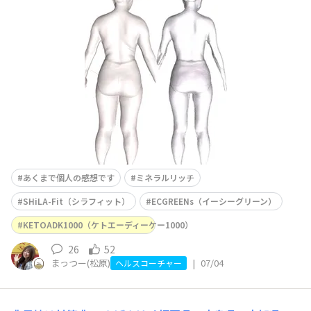
格的に夏が始まるな～と感じておりました☀️みなさまは熱
中症などにならないよう、水分補給などしっかりしてくだ
さいね。さて、本日は久々に私の体型変化について投稿し
ます✨以前はSFを飲み始めて半年で体の調子が変わ
あくまで個人の感想です
ミネラルリッチ
SHiLA-Fit（シラフィット）
ECGREENs（イーシーグリーン）
KETOADK1000（ケトエーディーケー1000）
26
52
まっつー(松原)
|
07/04
ヘルスコーチャー