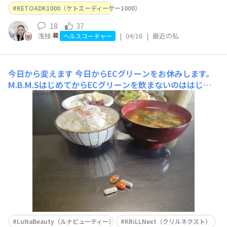
💊ですよね。今回、どちらも購入して
KETOADK1000（ケトエーディーケー1000）
18
37
浅枝
|
04/16
|
最近の私
ヘルスコーチャー
今日から変えます
今日からECグリーンをお休みします。
M.B.M.SはじめてからECグリーンを飲まないのははじめ
てです。今まで1杯にしていたグラスフェッドコラーゲン
も2杯に戻します。そしてKETOADKは夜に飲むことになり
ました。時間をずらして飲む。を一度やってみたかった
（笑）😚定期の変更もしたし準備万端です😆オンラ
LuNaBeauty（ルナビューティー）
KRiLLNext（クリルネクスト）