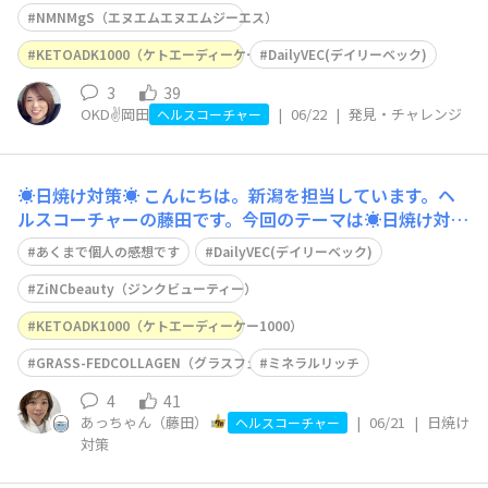
NMNMgS（エヌエムエヌエムジーエス）
KETOADK1000（ケトエーディーケー1000）
DailyVEC(デイリーベック)
3
39
OKD✌️岡田
|
06/22
|
発見・チャレンジ
ヘルスコーチャー
☀️日焼け対策☀️
こんにちは。新潟を担当しています。ヘ
ルスコーチャーの藤田です。今回のテーマは☀️日焼け対策
☀️私はずっと「日焼け対策はあまりしていないな〜」と思
あくまで個人の感想です
DailyVEC(デイリーベック)
っていました😊💦日焼け止めもあまり塗らないし、アー
ムカバーも時々使うくらい。でも今回改めて調べてみた
ZiNCbeauty（ジンクビューティー）
ら、🥦ブロッコリーや緑黄色野菜を食べる🍋ビタミンC・
KETOADK1000（ケトエーディーケー1000）
ビタ
GRASS-FEDCOLLAGEN（グラスフェッドコラーゲン）
ミネラルリッチ
4
41
あっちゃん（藤田）
|
06/21
|
日焼け
ヘルスコーチャー
対策