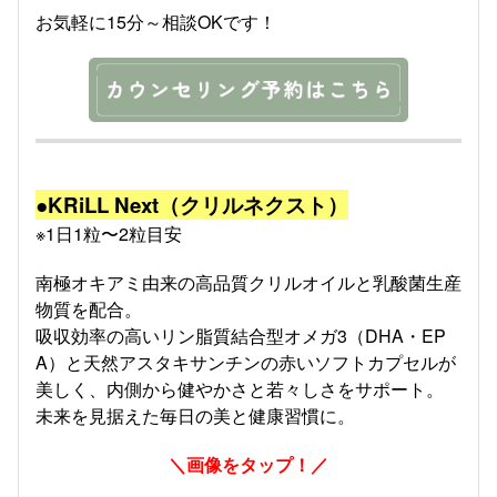
お気軽に15分～相談OKです！
●KRiLL Next（クリルネクスト）
※1日1粒〜2粒目安
南極オキアミ由来の高品質クリルオイルと乳酸菌生産
物質を配合。
吸収効率の高いリン脂質結合型オメガ3（DHA・EP
A）と天然アスタキサンチンの赤いソフトカプセルが
美しく、内側から健やかさと若々しさをサポート。
未来を見据えた毎日の美と健康習慣に。
＼画像をタップ！／