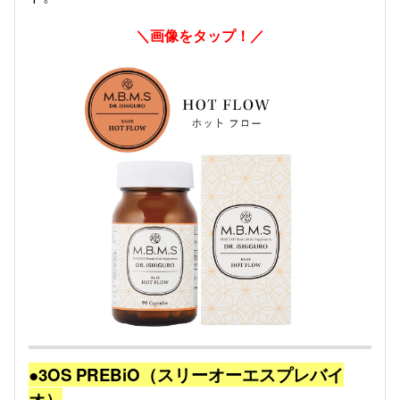
＼画像をタップ！／
●3OS PREBiO（スリーオーエスプレバイ
オ）