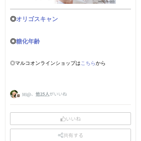
◎
オリゴスキャン
◎
糖化年齢
◎マルコオンラインショップは
こちら
から
、
他25人
がいいね
MI@
いいね
共有する