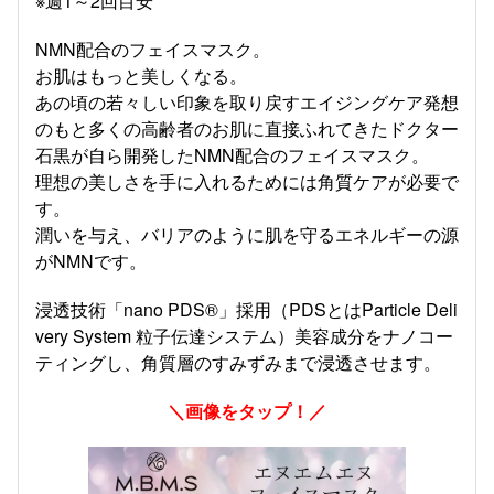
※週1～2回目安
NMN配合のフェイスマスク。
お肌はもっと美しくなる。
あの頃の若々しい印象を取り戻すエイジングケア発想
のもと多くの高齢者のお肌に直接ふれてきたドクター
石黒が自ら開発したNMN配合のフェイスマスク。
理想の美しさを手に入れるためには角質ケアが必要で
す。
潤いを与え、バリアのように肌を守るエネルギーの源
がNMNです。
浸透技術「nano PDS®」採用（PDSとはParticle Deli
very System 粒子伝達システム）美容成分をナノコー
ティングし、角質層のすみずみまで浸透させます。
＼画像をタップ！／