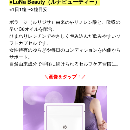
●LuNa Beauty（ルナビューティー）
※1日1粒〜2粒目安
ボラージ（ルリジサ）由来のγ-リノレン酸と、吸収の
早いC8オイルを配合。
ひまわりレシチンでやさしく包み込んだ飲みやすいソ
フトカプセルです。
女性特有のゆらぎや毎日のコンディションを内側から
サポート。
自然由来成分で手軽に続けられるセルフケア習慣に。
＼画像をタップ！／