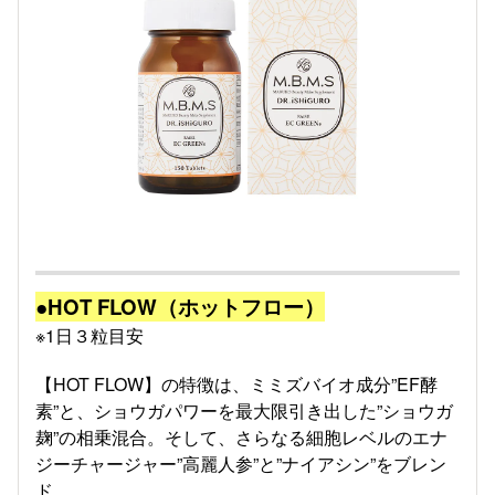
●HOT FLOW（ホットフロー）
※1日３粒目安
【HOT FLOW】の特徴は、ミミズバイオ成分”EF酵
素”と、ショウガパワーを最大限引き出した”ショウガ
麹”の相乗混合。そして、さらなる細胞レベルのエナ
ジーチャージャー”高麗人参”と”ナイアシン”をブレン
ド。