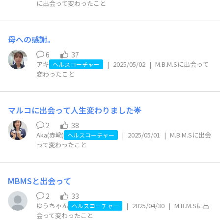
に出会って変わったこと
母への感謝。
6
37
アキ
|
2025/05/02
|
M.B.M.Sに出会って
ヘルスコーチャー
変わったこと
マルコに出会って人生変わりました🌟
2
38
Aka(赤﨑)
|
2025/05/01
|
M.B.M.Sに出会
ヘルスコーチャー
って変わったこと
MBMSと出会って
2
33
ゆうちゃん
|
2025/04/30
|
M.B.M.Sに出
ヘルスコーチャー
会って変わったこと