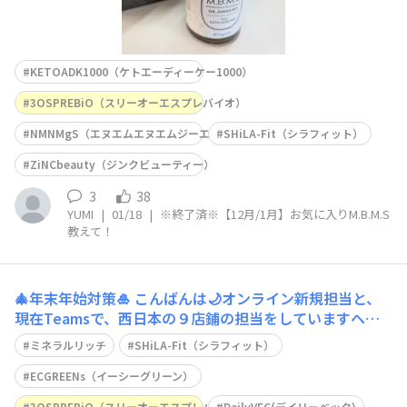
KETOADK1000（ケトエーディーケー1000）
3OSPREBiO（スリーオーエスプレバイオ）
NMNMgS（エヌエムエヌエムジーエス）
SHiLA-Fit（シラフィット）
ZiNCbeauty（ジンクビューティー）
3
38
YUMI
|
01/18
|
※終了済※【12月/1月】お気に入りM.B.M.S
教えて！
🎄年末年始対策🎍
こんばんは🌙オンライン新規担当と、
現在Teamsで、西日本の９店鋪の担当をしていますヘル
スコーチャーの浅枝です。 今回のテーマは、、、年末年
ミネラルリッチ
SHiLA-Fit（シラフィット）
始太る問題についてです。 年末年始はたくさんの楽しい
イベントがありますよね？忘年会🍻クリスマス🎄お正月🎍
ECGREENs（イーシーグリーン）
新年会🍻 何かと食べること
3OSPREBiO（スリーオーエスプレバイオ）
DailyVEC(デイリーベック)