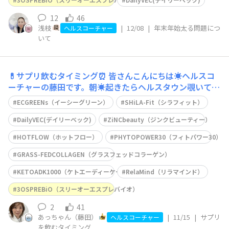
12
46
浅枝
|
12/08
|
年末年始太る問題につ
ヘルスコーチャー
いて
💊サプリ飲むタイミング⏰
皆さんこんにちは☀️ヘルスコ
ーチャーの藤田です。朝☀️起きたらヘルスタウン覗いて
👀、昼間、お客様とヘルスタウン一緒に見て✨帰ってきて
ECGREENs（イーシーグリーン）
SHiLA-Fit（シラフィット）
夜ヘルスタウン見て次何作ろっかなーって見てます。ヘル
スタウンで生活してます😌 今回のテーマは💊サプリ飲む
DailyVEC(デイリーベック)
ZiNCbeauty（ジンクビューティー）
タイミング⏰ 私の1日のリズムを公開します。
HOTFLOW（ホットフロー）
PHYTOPOWER30（フィトパワー30）
GRASS-FEDCOLLAGEN（グラスフェッドコラーゲン）
KETOADK1000（ケトエーディーケー1000）
RelaMind（リラマインド）
3OSPREBiO（スリーオーエスプレバイオ）
2
41
あっちゃん（藤田）
|
11/15
|
サプリ
ヘルスコーチャー
を飲むタイミング