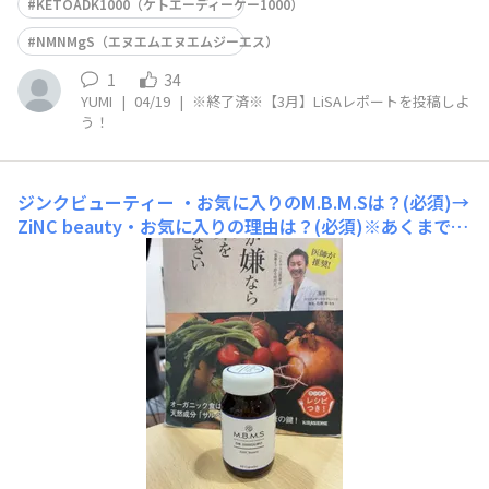
KETOADK1000（ケトエーディーケー1000）
NMNMgS（エヌエムエヌエムジーエス）
1
34
YUMI
|
04/19
|
※終了済※【3月】LiSAレポートを投稿しよ
う！
ジンクビューティー
・お気に入りのM.B.M.Sは？(必須)→
ZiNC beauty・お気に入りの理由は？(必須)※あくまでも
個人の感想・意見として→口内炎が出来なくなったから・
飲み始めたきっかけor選んだ理由orおすすめされた理由
は？(必須)→亜鉛不足のため・担当ヘルスコーチャー名
(必須)→岡田さん・フリーコメント(