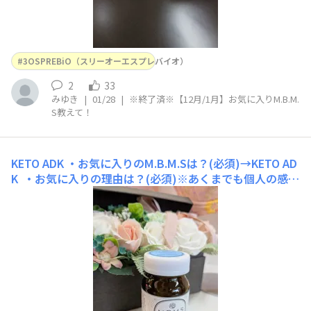
3OSPREBiO（スリーオーエスプレバイオ）
2
33
みゆき
|
01/28
|
※終了済※【12月/1月】お気に入りM.B.M.
S教えて！
KETO ADK
・お気に入りのM.B.M.Sは？(必須)→KETO AD
K ・お気に入りの理由は？(必須)※あくまでも個人の感
想・意見として→お通じが良くなった・飲み始めたきっか
けor選んだ理由orおすすめされた理由は？(必須)→疲れが
あった為、ヘルスコーチャーから勧められた・担当ヘルス
コーチャー名(必