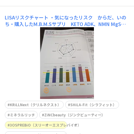
LISAリスクチャート
・気になったリスク からだ、いの
ち・購入したM.B.M.Sサプリ KETO ADK、NMN MgS、3
OS PREBiO、ZiNC beauty 、シラフィット ・今後のアク
ション スクワット30回。睡眠時間を6時間半、とれる様
に努力する
KRiLLNext（クリルネクスト）
SHiLA-Fit（シラフィット）
ミネラルリッチ
ZiNCbeauty（ジンクビューティー）
3OSPREBiO（スリーオーエスプレバイオ）