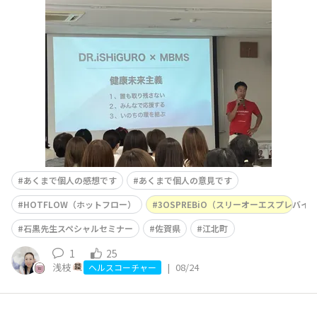
✨先生の入場から、大盛り上がり‼️ 開催地の佐賀県江北町
の地形と、細胞が同じ形っていうフラクタル構造から始ま
って、四毒の話☠️ 私たちの身近に潜む『毒』のことを石
黒先生がわかりやすくお話ししてくださいました👨‍⚕️&n
あくまで個人の感想です
あくまで個人の意見です
HOTFLOW（ホットフロー）
3OSPREBiO（スリーオーエスプレバイ
石黒先生スペシャルセミナー
佐賀県
江北町
1
25
浅枝
|
08/24
ヘルスコーチャー