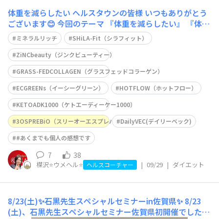
体重を減らしたい
ヘルスタウンの皆様 いつもありがとう
ございます😊 今回のテーマ 『体重を減らしたい』 『体型
維持』 『ダイエット』 私は常にダイエットをしているつ
ミネラルリッチ
SHiLA-Fit（シラフィット）
もり、、ついつい食べ過ぎてしまったり甘い物の代わり
に さつまいも🍠だっ
ZiNCbeauty（ジンクビューティー）
GRASS-FEDCOLLAGEN（グラスフェッドコラーゲン）
ECGREENs（イーシーグリーン）
HOTFLOW（ホットフロー）
KETOADK1000（ケトエーディーケー1000）
3OSPREBiO（スリーオーエスプレバイオ）
DailyVEC(デイリーベック)
#あくまでも個人の感想です
7
38
楳沢⭐️ウメヘル⭐️
|
09/29
|
ダイエット
ヘルスコーチャー
8/23(土)✨石黒先生スペシャルセミナーin佐賀県✨
8/23
(土)、石黒先生スペシャルセミナー佐賀県初開催でした👏