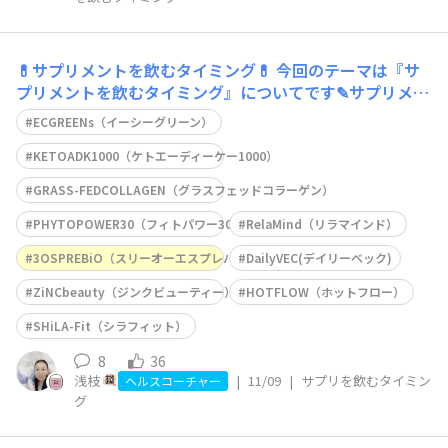
💊サプリメントを飲むタイミング💊
今回のテーマは『サ
プリメントを飲むタイミング』についてです✎サプリメン
トは、『栄養補助食品』『食品』なので、お薬と違って、
ECGREENs（イーシーグリーン）
指定はありません。皆様、それぞれのタイミングで『毎日
飲む』ことの参考になればと思います👍️ カウンセリング
KETOADK1000（ケトエーディーケー1000）
フォローを定期的に受けて、メインのサプリの種類は都
GRASS-FEDCOLLAGEN（グラスフェッドコラーゲン）
PHYTOPOWER30（フィトパワー30）
RelaMind（リラマインド）
3OSPREBiO（スリーオーエスプレバイオ）
DailyVEC(デイリーベック)
ZiNCbeauty（ジンクビューティー）
HOTFLOW（ホットフロー）
SHiLA-Fit（シラフィット）
8
36
浅枝
|
11/09
|
サプリを飲むタイミン
ヘルスコーチャー
グ