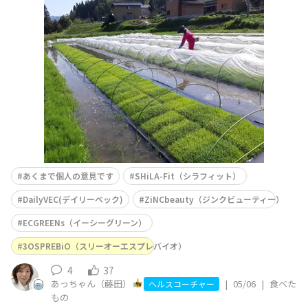
植えと稲刈り🌾の時期に大集合してます。なのでお正月の
ように年末太る問題が私は年に４回あるのだなぁと今頃気
づきました😅子供たちも、大きくなりなかなかの戦力で
す👏私もお手伝いしながら、この日は朝からみんなのお弁
当作り🍙普段も
あくまで個人の意見です
SHiLA-Fit（シラフィット）
DailyVEC(デイリーベック)
ZiNCbeauty（ジンクビューティー）
ECGREENs（イーシーグリーン）
3OSPREBiO（スリーオーエスプレバイオ）
4
37
あっちゃん（藤田）
|
05/06
|
食べた
ヘルスコーチャー
もの