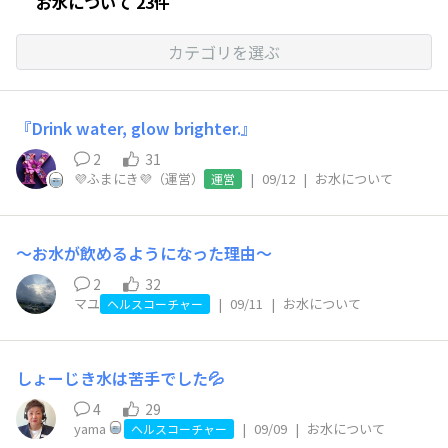
お水について 23件
カテゴリを選ぶ
『Drink water, glow brighter.』
2
31
💜ふまにき💜（運営）
|
09/12
|
お水について
運営
〜お水が飲めるようになった理由〜
2
32
マユ
|
09/11
|
お水について
ヘルスコーチャー
しょーじき水は苦手でした💦
4
29
yama
|
09/09
|
お水について
ヘルスコーチャー