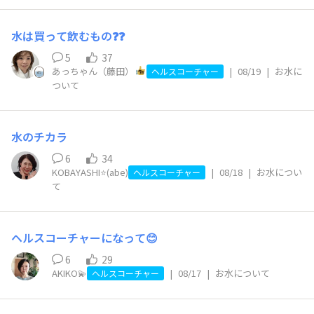
水は買って飲むもの❓❓
5
37
あっちゃん（藤田）
|
08/19
|
お水に
ヘルスコーチャー
ついて
水のチカラ
6
34
KOBAYASHI⭐️(abe)
|
08/18
|
お水につい
ヘルスコーチャー
て
ヘルスコーチャーになって😊
6
29
AKIKO💫
|
08/17
|
お水について
ヘルスコーチャー