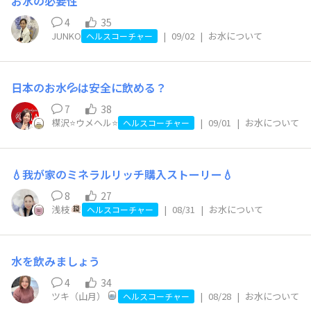
お水の必要性
4
35
JUNKO
|
09/02
|
お水について
ヘルスコーチャー
日本のお水💦は安全に飲める？
7
38
楳沢⭐️ウメヘル⭐️
|
09/01
|
お水について
ヘルスコーチャー
💧我が家のミネラルリッチ購入ストーリー💧
8
27
浅枝
|
08/31
|
お水について
ヘルスコーチャー
水を飲みましょう
4
34
ツキ（山月）
|
08/28
|
お水について
ヘルスコーチャー