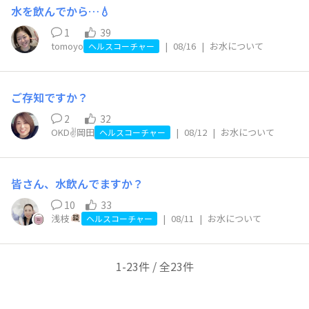
水を飲んでから…💧
1
39
tomoyo
|
08/16
|
お水について
ヘルスコーチャー
ご存知ですか？
2
32
OKD✌️岡田
|
08/12
|
お水について
ヘルスコーチャー
皆さん、水飲んでますか？
10
33
浅枝
|
08/11
|
お水について
ヘルスコーチャー
1-23件 / 全23件