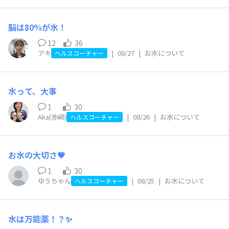
脳は80%が水！
12
36
アキ
|
08/27
|
お水について
ヘルスコーチャー
水って、大事
1
30
Aka(赤﨑)
|
08/26
|
お水について
ヘルスコーチャー
お水の大切さ💗
1
30
ゆうちゃん
|
08/25
|
お水について
ヘルスコーチャー
水は万能薬！？✨