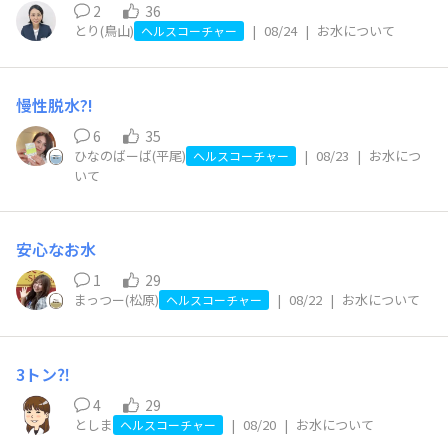
2
36
とり(鳥山)
|
08/24
|
お水について
ヘルスコーチャー
慢性脱水?!
6
35
ひなのばーば(平尾)
|
08/23
|
お水につ
ヘルスコーチャー
いて
安心なお水
1
29
まっつー(松原)
|
08/22
|
お水について
ヘルスコーチャー
3トン⁈
4
29
としま
|
08/20
|
お水について
ヘルスコーチャー