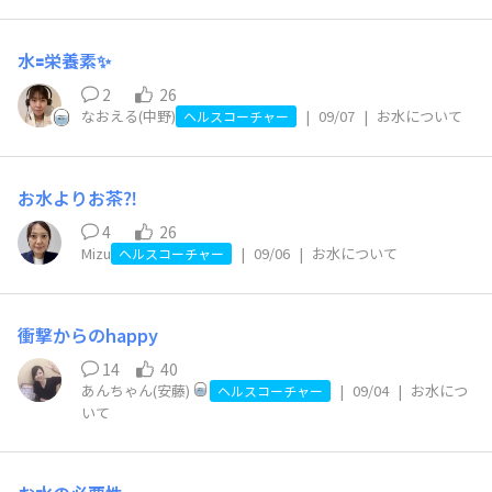
水🟰栄養素✨
2
26
なおえる(中野)
|
09/07
|
お水について
ヘルスコーチャー
お水よりお茶⁈
4
26
Mizu
|
09/06
|
お水について
ヘルスコーチャー
衝撃からのhappy
14
40
あんちゃん(安藤)
|
09/04
|
お水につ
ヘルスコーチャー
いて